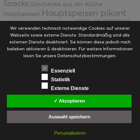
Snacks
Geschenke aus der Küche
Hauptspeisen pikant
Hauptspeisen
KITCHENSTORIES
Hauptspeisen süß
Kekse
Wir verwenden technisch notwendige Cookies auf unserer
Kuchen, Torten & Desserts
Kuchen und
Webseite sowie externe Dienste. Standardmäßig sind alle
Kulinarische Mitbringsel &
Desserts
externen Dienste deaktiviert. Sie können diese jedoch nach
Kulinarik
Eingemachtes
belieben aktivieren & deaktivieren. Für weitere Informationen
Resteküche
Ohne Kategorie
Ostern
lesen Sie unsere Datenschutzbestimmungen.
Slider
Startseite
Rezepte
Saisonal
Suppen, Salate & Vorspeisen
Vorspeisen &
Essenziell
Vorspeisen, Salate & Suppen
Suppen
Statistik
Weihnachten
Externe Dienste
Workshops & Events
✓ Akzeptieren
Auswahl speichern
FACEBOOK
PINTEREST
EMAIL
INSTAGRAM
RSS
Personalisieren