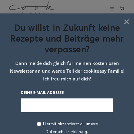
×
Du willst in Zukunft keine
Schlagwort:
Torte
Rezepte und Beiträge mehr
Geburtstag
verpassen?
Dann melde dich gleich für meinen kostenlosen
Newsletter an und werde Teil der cookiteasy Familie!
Ich freu mich auf dich!
DEINE E-MAIL ADRESSE
Hiermit akzeptierst du unsere
Datenschutzerklärung.