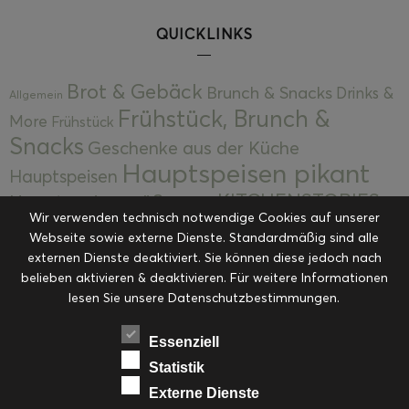
QUICKLINKS
Brot & Gebäck
Brunch & Snacks
Drinks &
Allgemein
Frühstück, Brunch &
More
Frühstück
Snacks
Geschenke aus der Küche
Hauptspeisen pikant
Hauptspeisen
KITCHENSTORIES
Hauptspeisen süß
Kekse
Wir verwenden technisch notwendige Cookies auf unserer
Kuchen, Torten & Desserts
Kuchen und
Webseite sowie externe Dienste. Standardmäßig sind alle
Kulinarische Mitbringsel &
Desserts
externen Dienste deaktiviert. Sie können diese jedoch nach
Kulinarik
Eingemachtes
belieben aktivieren & deaktivieren. Für weitere Informationen
Resteküche
Ohne Kategorie
Ostern
lesen Sie unsere Datenschutzbestimmungen.
Slider
Startseite
Rezepte
Saisonal
Suppen, Salate & Vorspeisen
Vorspeisen &
Essenziell
Vorspeisen, Salate & Suppen
Suppen
Statistik
Weihnachten
Externe Dienste
Workshops & Events