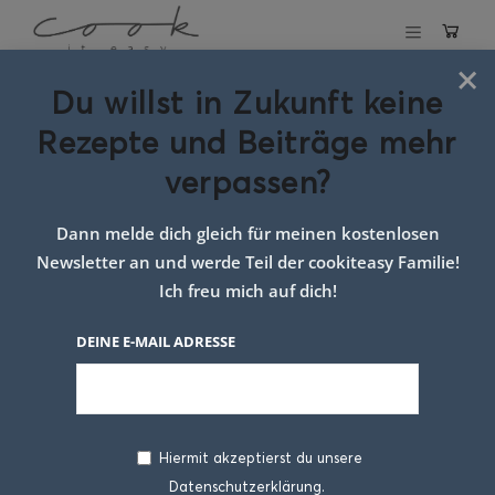
×
Du willst in Zukunft keine
Schlagwort:
Rezepte und Beiträge mehr
topfenteig
verpassen?
galette
Dann melde dich gleich für meinen kostenlosen
Newsletter an und werde Teil der cookiteasy Familie!
Ich freu mich auf dich!
DEINE E-MAIL ADRESSE
Hiermit akzeptierst du unsere
Datenschutzerklärung.