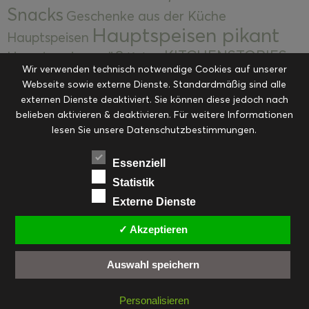
Snacks
Geschenke aus der Küche
Hauptspeisen pikant
Hauptspeisen
KITCHENSTORIES
Hauptspeisen süß
Kekse
Wir verwenden technisch notwendige Cookies auf unserer
Kuchen, Torten & Desserts
Kuchen und
Webseite sowie externe Dienste. Standardmäßig sind alle
Kulinarische Mitbringsel &
Desserts
externen Dienste deaktiviert. Sie können diese jedoch nach
Kulinarik
Eingemachtes
belieben aktivieren & deaktivieren. Für weitere Informationen
Resteküche
Ohne Kategorie
Ostern
lesen Sie unsere Datenschutzbestimmungen.
Slider
Startseite
Rezepte
Saisonal
Suppen, Salate & Vorspeisen
Vorspeisen &
Essenziell
Vorspeisen, Salate & Suppen
Suppen
Statistik
Weihnachten
Externe Dienste
Workshops & Events
✓ Akzeptieren
Auswahl speichern
FACEBOOK
PINTEREST
EMAIL
INSTAGRAM
RSS
Personalisieren