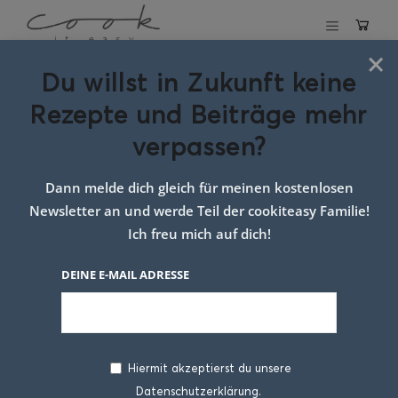
×
Du willst in Zukunft keine
Schlagwort:
Rezepte und Beiträge mehr
topfennudeln mit
verpassen?
apfelmus
Dann melde dich gleich für meinen kostenlosen
Newsletter an und werde Teil der cookiteasy Familie!
Ich freu mich auf dich!
DEINE E-MAIL ADRESSE
Hiermit akzeptierst du unsere
Datenschutzerklärung.