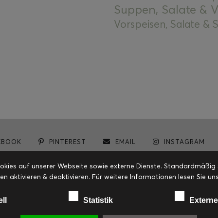
Suppen, Salate & V
Vorspeisen, Salate &
EBOOK
PINTEREST
EMAIL
INSTAGRAM
© cookiteasy.at by Simone Kemptner | powered by
ECKER Digital IT Solutions
ies auf unserer Webseite sowie externe Dienste. Standardmäßig sin
en aktivieren & deaktivieren. Für weitere Informationen lesen Sie
ell
Statistik
Externe