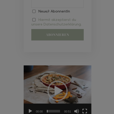
Neue/r AbonnentIn
Hiermit akzeptierst du
unsere Datenschutzerklärung.
Video-
Player
00:00
00:51