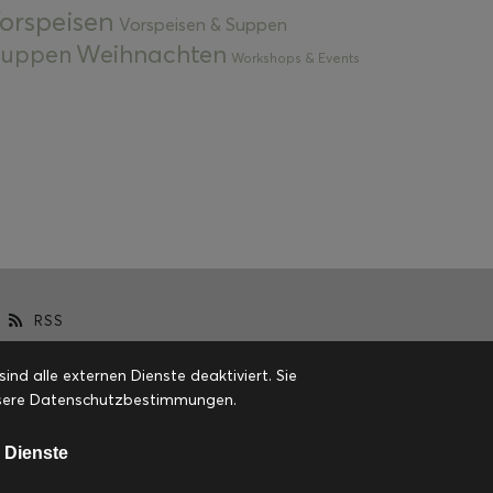
orspeisen
Vorspeisen & Suppen
Weihnachten
 Suppen
Workshops & Events
RSS
d alle externen Dienste deaktiviert. Sie
 unsere Datenschutzbestimmungen.
 Dienste