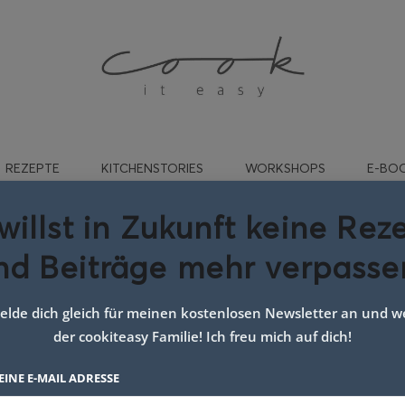
REZEPTE
KITCHENSTORIES
WORKSHOPS
E-BO
willst in Zukunft keine Rez
nd Beiträge mehr verpasse
enkichen mot Rhabarber
lde dich gleich für meinen kostenlosen Newsletter an und we
der cookiteasy Familie! Ich freu mich auf dich!
EINE E-MAIL ADRESSE