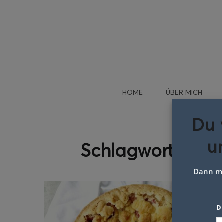
HOME
ÜBER MICH
Du 
u
Schlagwort:
topf
Dann me
D