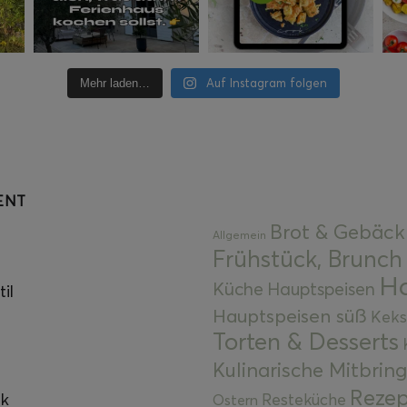
Auf Instagram folgen
Mehr laden…
ENT
Brot & Gebäck
Allgemein
Frühstück, Brunch
Ha
Küche
Hauptspeisen
il
Hauptspeisen süß
Keks
Torten & Desserts
Kulinarische Mitbrin
Rezep
ok
Resteküche
Ostern