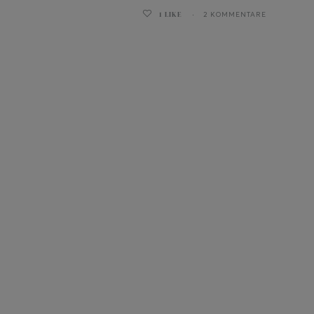
1
LIKE
2 KOMMENTARE
ghurt-Eis am Stil