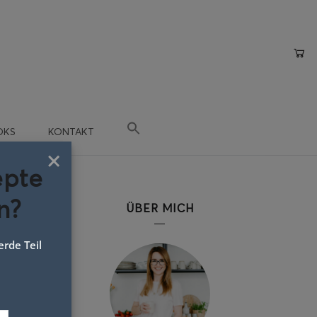
OKS
KONTAKT
×
epte
n?
ÜBER MICH
rde Teil