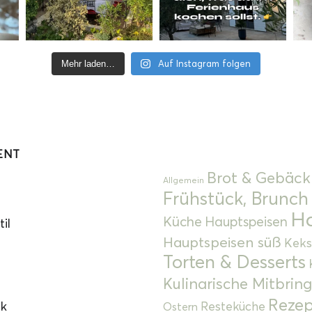
Auf Instagram folgen
Mehr laden…
ENT
Brot & Gebäck
Allgemein
Frühstück, Brunch
Ha
Küche
Hauptspeisen
il
Hauptspeisen süß
Keks
Torten & Desserts
Kulinarische Mitbrin
Rezep
ok
Resteküche
Ostern