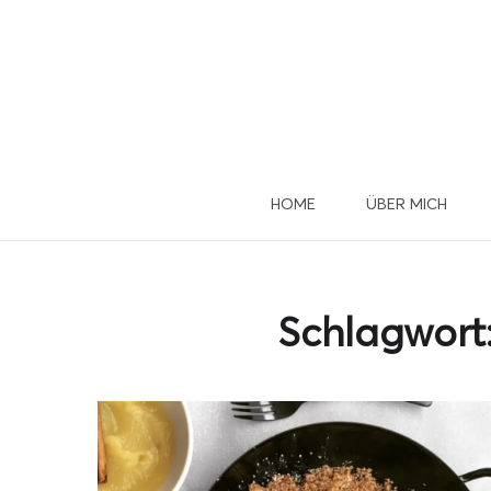
HOME
ÜBER MICH
Du 
u
Schlagwort
Dann mel
D