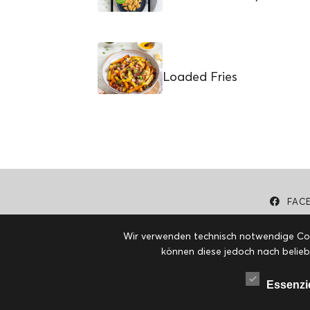
Loaded Fries
FAC
Wir verwenden technisch notwendige Cook
können diese jedoch nach belieb
Essenzi