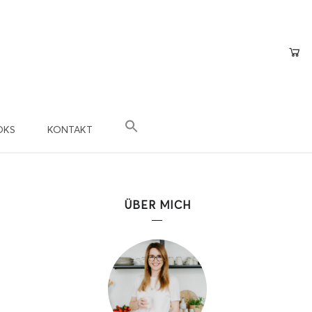
OKS
KONTAKT
×
epte
n?
ÜBER MICH
 Teil der