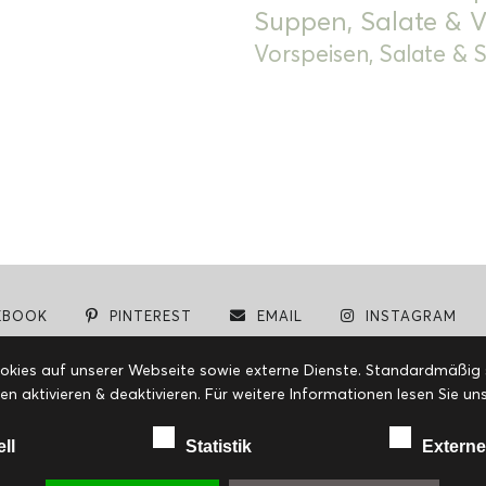
Suppen, Salate & V
Vorspeisen, Salate &
EBOOK
PINTEREST
EMAIL
INSTAGRAM
© cookiteasy.at by Simone Kemptner | powered by
ECKER Digital IT Solutions
ies auf unserer Webseite sowie externe Dienste. Standardmäßig sin
en aktivieren & deaktivieren. Für weitere Informationen lesen Sie
ell
Statistik
Externe