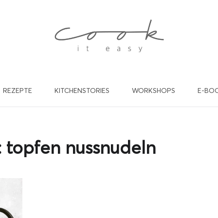
REZEPTE
KITCHENSTORIES
WORKSHOPS
E-BO
willst in Zukunft keine Rez
nd Beiträge mehr verpasse
:
topfen nussnudeln
de dich gleich für meinen kostenlosen Newsletter an und werde
cookiteasy Familie! Ich freu mich auf dich!
EINE E-MAIL ADRESSE