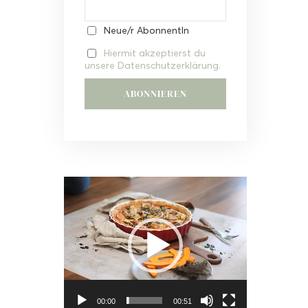
Neue/r AbonnentIn
Hiermit akzeptierst du
unsere Datenschutzerklärung.
Video-
Player
00:00
00:51