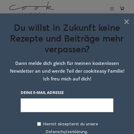
×
Du willst in Zukunft keine
Schlagwort:
Rezepte und Beiträge mehr
topfen
verpassen?
germstriezel
Dann melde dich gleich für meinen kostenlosen
Newsletter an und werde Teil der cookiteasy Familie!
Ich freu mich auf dich!
DEINE E-MAIL ADRESSE
Hiermit akzeptierst du unsere
Datenschutzerklärung.