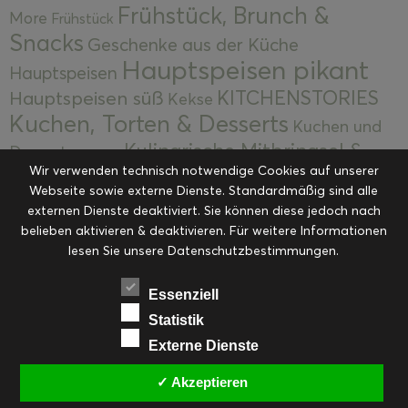
Frühstück, Brunch &
More
Frühstück
Snacks
Geschenke aus der Küche
Hauptspeisen pikant
Hauptspeisen
KITCHENSTORIES
Hauptspeisen süß
Kekse
Kuchen, Torten & Desserts
Kuchen und
Kulinarische Mitbringsel &
Desserts
Kulinarik
Wir verwenden technisch notwendige Cookies auf unserer
Eingemachtes
Resteküche
Ohne Kategorie
Ostern
Webseite sowie externe Dienste. Standardmäßig sind alle
Slider
Startseite
Rezepte
Saisonal
externen Dienste deaktiviert. Sie können diese jedoch nach
Suppen, Salate & Vorspeisen
belieben aktivieren & deaktivieren. Für weitere Informationen
Vorspeisen &
lesen Sie unsere Datenschutzbestimmungen.
Vorspeisen, Salate & Suppen
Suppen
Weihnachten
Workshops & Events
Essenziell
Statistik
Externe Dienste
✓ Akzeptieren
FACEBOOK
PINTEREST
EMAIL