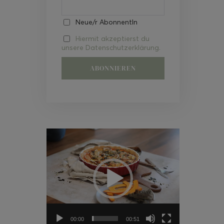
Neue/r AbonnentIn
Hiermit akzeptierst du
unsere Datenschutzerklärung.
Video-
Player
00:00
00:51