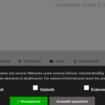
Vorspeisen, Salate &
EBOOK
PINTEREST
EMAIL
INSTAGRAM
© cookiteasy.at by Simone Kemptner | powered by
ECKER Digital IT Solutions
ies auf unserer Webseite sowie externe Dienste. Standardmäßig sin
en aktivieren & deaktivieren. Für weitere Informationen lesen Sie
ell
Statistik
Externe
✓ Akzeptieren
Auswahl speichern