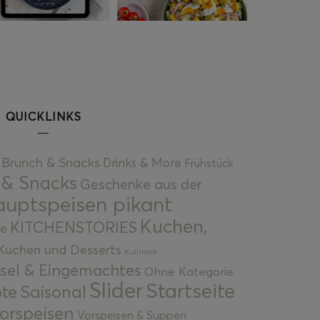
QUICKLINKS
Brunch & Snacks
Drinks & More
Frühstück
 & Snacks
Geschenke aus der
uptspeisen pikant
Kuchen,
KITCHENSTORIES
e
Kuchen und Desserts
Kulinarik
gsel & Eingemachtes
Ohne Kategorie
Slider
Startseite
te
Saisonal
orspeisen
Vorspeisen & Suppen