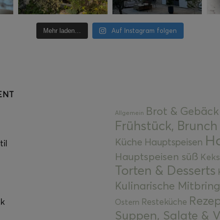
Auf Instagram folgen
Mehr laden…
ENT
Brot & Gebäck
Allgemein
Frühstück, Brunch
Ha
Küche
Hauptspeisen
il
Hauptspeisen süß
Keks
Torten & Desserts
Kulinarische Mitbrin
Rezep
ok
Resteküche
Ostern
Suppen, Salate & V