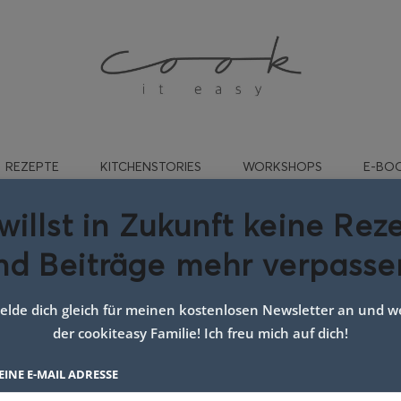
REZEPTE
KITCHENSTORIES
WORKSHOPS
E-BO
willst in Zukunft keine Rez
nd Beiträge mehr verpasse
omatensuppe google
lde dich gleich für meinen kostenlosen Newsletter an und we
der cookiteasy Familie! Ich freu mich auf dich!
EINE E-MAIL ADRESSE