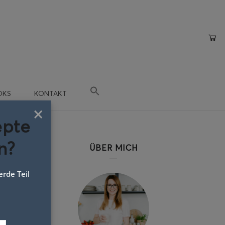
OKS
KONTAKT
×
epte
n?
ÜBER MICH
rde Teil