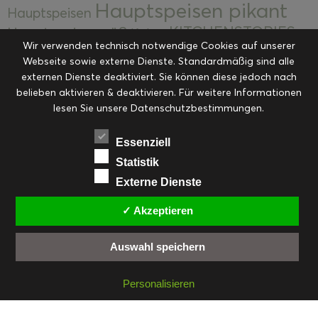
Hauptspeisen pikant
Hauptspeisen
KITCHENSTORIES
Hauptspeisen süß
Kekse
Wir verwenden technisch notwendige Cookies auf unserer
Kuchen, Torten & Desserts
Kuchen und
Webseite sowie externe Dienste. Standardmäßig sind alle
Kulinarische Mitbringsel &
Desserts
externen Dienste deaktiviert. Sie können diese jedoch nach
Kulinarik
Eingemachtes
belieben aktivieren & deaktivieren. Für weitere Informationen
Resteküche
Ohne Kategorie
Ostern
lesen Sie unsere Datenschutzbestimmungen.
Slider
Startseite
Rezepte
Saisonal
Suppen, Salate & Vorspeisen
Vorspeisen &
Essenziell
Vorspeisen, Salate & Suppen
Suppen
Statistik
Weihnachten
Externe Dienste
Workshops & Events
✓ Akzeptieren
Auswahl speichern
FACEBOOK
PINTEREST
EMAIL
INSTAGRAM
RSS
Personalisieren
© cookiteasy.at by Simone Kemptner | powered by
ECKER Digital IT Solutions