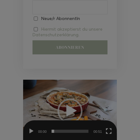
Neue/r AbonnentIn
Hiermit akzeptierst du unsere
Datenschutzerklärung.
Video-
Player
00:00
00:51