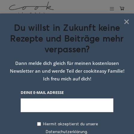
×
Du willst in Zukunft keine
Schlagwort:
Rezepte und Beiträge mehr
tomaten curry
verpassen?
Dann melde dich gleich für meinen kostenlosen
Newsletter an und werde Teil der cookiteasy Familie!
Ich freu mich auf dich!
DEINE E-MAIL ADRESSE
Hiermit akzeptierst du unsere
Datenschutzerklärung.