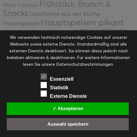
Frühstück, Brunch &
More
Frühstück
Snacks
Geschenke aus der Küche
Hauptspeisen pikant
Hauptspeisen
KITCHENSTORIES
Hauptspeisen süß
Kekse
Wir verwenden technisch notwendige Cookies auf unserer
Kuchen, Torten & Desserts
Kuchen und
Webseite sowie externe Dienste. Standardmäßig sind alle
Kulinarische Mitbringsel &
Desserts
externen Dienste deaktiviert. Sie können diese jedoch nach
Kulinarik
Eingemachtes
belieben aktivieren & deaktivieren. Für weitere Informationen
Resteküche
Ohne Kategorie
Ostern
lesen Sie unsere Datenschutzbestimmungen.
Slider
Startseite
Rezepte
Saisonal
Suppen, Salate & Vorspeisen
Vorspeisen &
Essenziell
Vorspeisen, Salate & Suppen
Suppen
Statistik
Weihnachten
Externe Dienste
Workshops & Events
✓ Akzeptieren
Auswahl speichern
FACEBOOK
PINTEREST
EMAIL