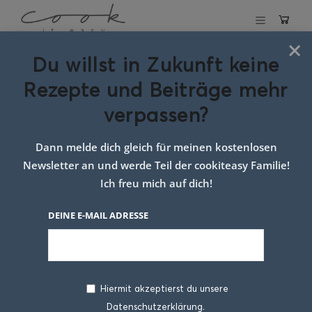
×
Du willst in Zukunft keine
Schlagwort:
Rezepte und Beiträge mehr
Tiramisu zu
verpassen?
Weihnachten
Dann melde dich gleich für meinen kostenlosen
Newsletter an und werde Teil der cookiteasy Familie!
Ich freu mich auf dich!
DEINE E-MAIL ADRESSE
Hiermit akzeptierst du unsere
Datenschutzerklärung.