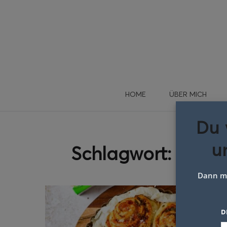
HOME
ÜBER MICH
Du 
u
Schlagwort:
tipps 
Dann me
D