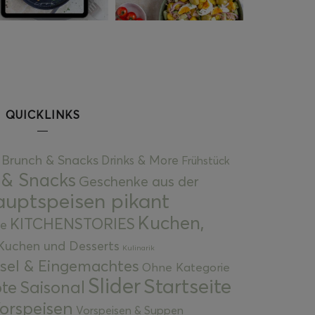
QUICKLINKS
Brunch & Snacks
Drinks & More
Frühstück
 & Snacks
Geschenke aus der
uptspeisen pikant
Kuchen,
KITCHENSTORIES
e
Kuchen und Desserts
Kulinarik
gsel & Eingemachtes
Ohne Kategorie
Slider
Startseite
te
Saisonal
orspeisen
Vorspeisen & Suppen