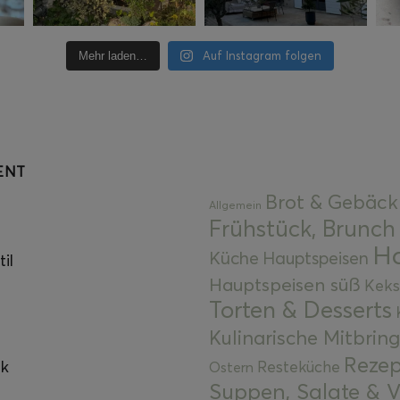
Auf Instagram folgen
Mehr laden…
ENT
Brot & Gebäck
Allgemein
Frühstück, Brunch
Ha
Küche
Hauptspeisen
il
Hauptspeisen süß
Keks
Torten & Desserts
Kulinarische Mitbrin
Rezep
ok
Resteküche
Ostern
Suppen, Salate & V