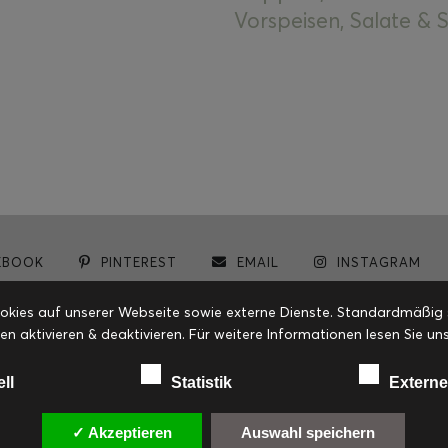
Vorspeisen, Salate &
EBOOK
PINTEREST
EMAIL
INSTAGRAM
© cookiteasy.at by Simone Kemptner | powered by
ECKER Digital IT Solutions
ies auf unserer Webseite sowie externe Dienste. Standardmäßig sin
en aktivieren & deaktivieren. Für weitere Informationen lesen Sie
ell
Statistik
Externe
✓ Akzeptieren
Auswahl speichern