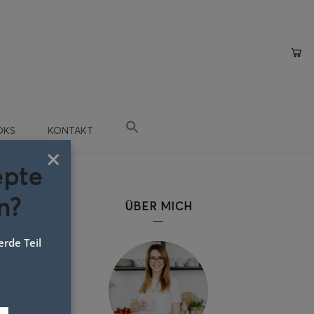
OKS
KONTAKT
×
epte
n?
ÜBER MICH
rde Teil