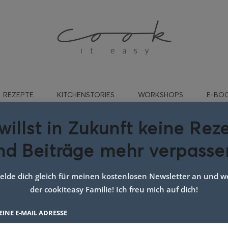
REZEPTE
KITCHENSTORIES
WORKSHOPS
E-BO
willst in Zukunft keine Rez
nd Beiträge mehr verpasse
für den perfekten hefeteig
lde dich gleich für meinen kostenlosen Newsletter an und we
der cookiteasy Familie! Ich freu mich auf dich!
EINE E-MAIL ADRESSE