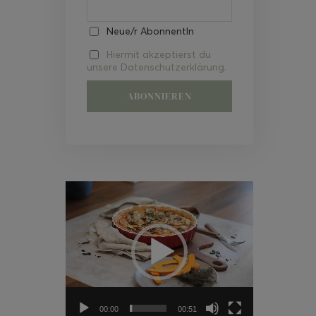
Neue/r AbonnentIn
Hiermit akzeptierst du
unsere Datenschutzerklärung.
Video-
Player
00:00
00:51