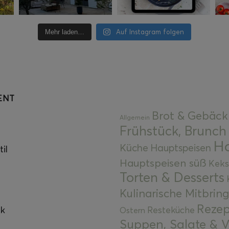
Auf Instagram folgen
Mehr laden…
ENT
Brot & Gebäck
Allgemein
Frühstück, Brunch
Ha
Küche
Hauptspeisen
il
Hauptspeisen süß
Keks
Torten & Desserts
Kulinarische Mitbrin
Rezep
ok
Resteküche
Ostern
Suppen, Salate & V