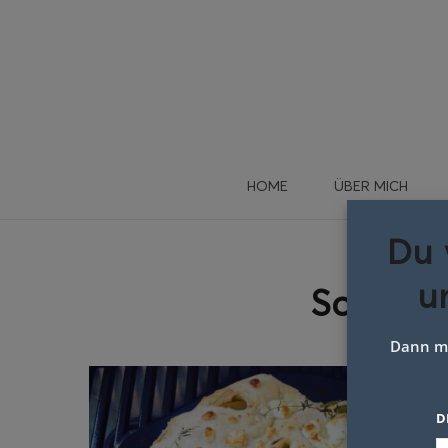
HOME
ÜBER MICH
Du 
u
Schlagw
Dann me
D