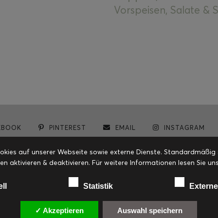
Vorspeisen, Salate &
EBOOK
PINTEREST
EMAIL
INSTAGRAM
© cookiteasy.at by Simone Kemptner | powered by
ECKER Digital IT Solutions
ies auf unserer Webseite sowie externe Dienste. Standardmäßig sin
en aktivieren & deaktivieren. Für weitere Informationen lesen Sie
ell
Statistik
Externe
✓ Akzeptieren
Auswahl speichern