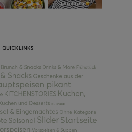
QUICKLINKS
Brunch & Snacks
Drinks & More
Frühstück
 & Snacks
Geschenke aus der
uptspeisen pikant
Kuchen,
KITCHENSTORIES
e
Kuchen und Desserts
Kulinarik
gsel & Eingemachtes
Ohne Kategorie
Slider
Startseite
te
Saisonal
orspeisen
Vorspeisen & Suppen