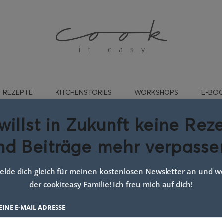
REZEPTE
KITCHENSTORIES
WORKSHOPS
E-BO
willst in Zukunft keine Rez
nd Beiträge mehr verpasse
ort:
teamweber
lde dich gleich für meinen kostenlosen Newsletter an und we
der cookiteasy Familie! Ich freu mich auf dich!
EINE E-MAIL ADRESSE