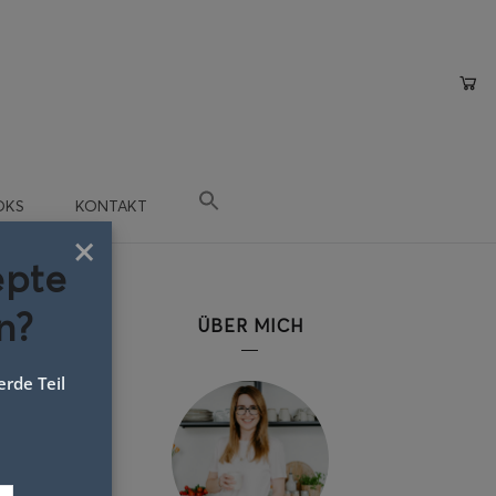
OKS
KONTAKT
×
epte
n?
ÜBER MICH
rde Teil