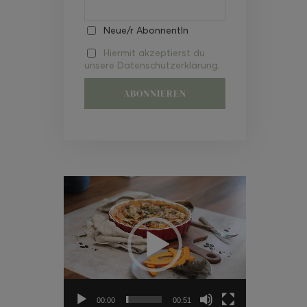
Neue/r AbonnentIn
Hiermit akzeptierst du
unsere Datenschutzerklärung.
Video-
Player
00:00
00:51