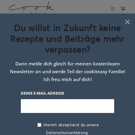
×
Du willst in Zukunft keine
Schlagwort:
tarte
Rezepte und Beiträge mehr
flambee
verpassen?
Dann melde dich gleich für meinen kostenlosen
Newsletter an und werde Teil der cookiteasy Familie!
Ich freu mich auf dich!
DEINE E-MAIL ADRESSE
Hiermit akzeptierst du unsere
Datenschutzerklärung.