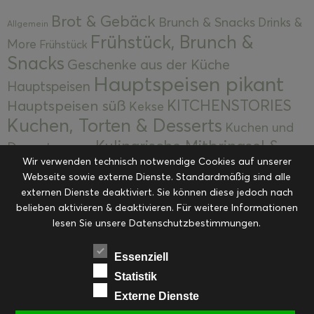
Brot & Gebäck
Brunch & Snacks
Drinks &
Allgemein
Frühstück, Brunch &
More
Frühstück
Snacks
Geschenke aus der Küche
Hauptspeisen pikant
Hauptspeisen
KITCHENSTORIES
Hauptspeisen süß
Kekse
Kuchen, Torten & Desserts
Kuchen und
Kulinarische Mitbringsel &
Desserts
Kulinarik
Wir verwenden technisch notwendige Cookies auf unserer
Eingemachtes
Resteküche
Ohne Kategorie
Ostern
Webseite sowie externe Dienste. Standardmäßig sind alle
Slider
Startseite
Rezepte
Saisonal
externen Dienste deaktiviert. Sie können diese jedoch nach
Suppen, Salate & Vorspeisen
belieben aktivieren & deaktivieren. Für weitere Informationen
Vorspeisen &
lesen Sie unsere Datenschutzbestimmungen.
Vorspeisen, Salate & Suppen
Suppen
Weihnachten
Workshops & Events
Essenziell
Statistik
Externe Dienste