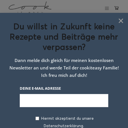
×
Du willst in Zukunft keine
Schlagwort:
Rezepte und Beiträge mehr
suppeneinlage
verpassen?
für Kinder
Dann melde dich gleich für meinen kostenlosen
Newsletter an und werde Teil der cookiteasy Familie!
Ich freu mich auf dich!
DEINE E-MAIL ADRESSE
Hiermit akzeptierst du unsere
Datenschutzerklärung.