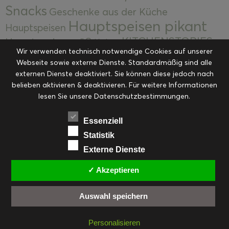
Snacks
Geschenke aus der Küche
Hauptspeisen pikant
Hauptspeisen
KITCHENSTORIES
Hauptspeisen süß
Kekse
Wir verwenden technisch notwendige Cookies auf unserer
Kuchen, Torten & Desserts
Kuchen und
Webseite sowie externe Dienste. Standardmäßig sind alle
Kulinarische Mitbringsel &
Desserts
externen Dienste deaktiviert. Sie können diese jedoch nach
Kulinarik
Eingemachtes
belieben aktivieren & deaktivieren. Für weitere Informationen
Resteküche
Ohne Kategorie
Ostern
lesen Sie unsere Datenschutzbestimmungen.
Slider
Startseite
Rezepte
Saisonal
Suppen, Salate & Vorspeisen
Vorspeisen &
Essenziell
Vorspeisen, Salate & Suppen
Suppen
Statistik
Weihnachten
Externe Dienste
Workshops & Events
✓ Akzeptieren
Auswahl speichern
FACEBOOK
PINTEREST
EMAIL
INSTAGRAM
RSS
Personalisieren