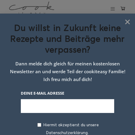
×
Du willst in Zukunft keine
Schlagwort:
Rezepte und Beiträge mehr
Suppe Rezept
verpassen?
Weihnachten
Dann melde dich gleich für meinen kostenlosen
Newsletter an und werde Teil der cookiteasy Familie!
Ich freu mich auf dich!
DEINE E-MAIL ADRESSE
Hiermit akzeptierst du unsere
Datenschutzerklärung.