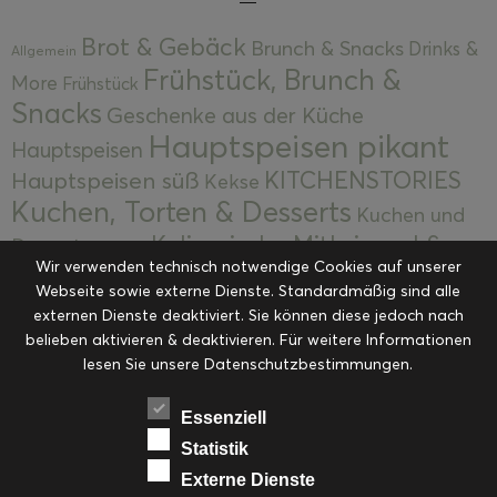
Brot & Gebäck
Brunch & Snacks
Drinks &
Allgemein
Frühstück, Brunch &
More
Frühstück
Snacks
Geschenke aus der Küche
Hauptspeisen pikant
Hauptspeisen
KITCHENSTORIES
Hauptspeisen süß
Kekse
Kuchen, Torten & Desserts
Kuchen und
Kulinarische Mitbringsel &
Desserts
Kulinarik
Wir verwenden technisch notwendige Cookies auf unserer
Eingemachtes
Resteküche
Ohne Kategorie
Ostern
Webseite sowie externe Dienste. Standardmäßig sind alle
Slider
Startseite
Rezepte
Saisonal
externen Dienste deaktiviert. Sie können diese jedoch nach
Suppen, Salate & Vorspeisen
belieben aktivieren & deaktivieren. Für weitere Informationen
Vorspeisen &
lesen Sie unsere Datenschutzbestimmungen.
Vorspeisen, Salate & Suppen
Suppen
Weihnachten
Workshops & Events
Essenziell
Statistik
Externe Dienste