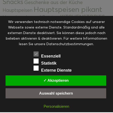
Snacks
Geschenke aus der Küche
Hauptspeisen pikant
Hauptspeisen
KITCHENSTORIES
Hauptspeisen süß
Kekse
Wir verwenden technisch notwendige Cookies auf unserer
Kuchen, Torten & Desserts
Kuchen und
Webseite sowie externe Dienste. Standardmäßig sind alle
Kulinarische Mitbringsel &
Desserts
externen Dienste deaktiviert. Sie können diese jedoch nach
Kulinarik
Eingemachtes
belieben aktivieren & deaktivieren. Für weitere Informationen
Resteküche
Ohne Kategorie
Ostern
lesen Sie unsere Datenschutzbestimmungen.
Slider
Startseite
Rezepte
Saisonal
Suppen, Salate & Vorspeisen
Vorspeisen &
Essenziell
Vorspeisen, Salate & Suppen
Suppen
Statistik
Weihnachten
Externe Dienste
Workshops & Events
✓ Akzeptieren
Auswahl speichern
FACEBOOK
PINTEREST
EMAIL
INSTAGRAM
RSS
Personalisieren