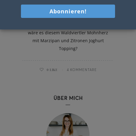
Waldviertler Mohnherz
Ich habe eine süße Idee für euch: Wie
wäre es diesem Waldviertler Mohnherz
mit Marzipan und Zitronen Joghurt
Topping?
0
LIKE
4 KOMMENTARE
ÜBER MICH