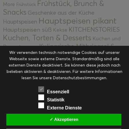
Frühstück, Brunch &
More
Frühstück
Snacks
Geschenke aus der Küche
Hauptspeisen pikant
Hauptspeisen
KITCHENSTORIES
Hauptspeisen süß
Kekse
Kuchen, Torten & Desserts
Kuchen und
Kulinarische Mitbringsel &
Desserts
Kulinarik
Wir verwenden technisch notwendige Cookies auf unserer
Eingemachtes
Resteküche
Ohne Kategorie
Ostern
Webseite sowie externe Dienste. Standardmäßig sind alle
Slider
Startseite
Rezepte
Saisonal
externen Dienste deaktiviert. Sie können diese jedoch nach
Suppen, Salate & Vorspeisen
belieben aktivieren & deaktivieren. Für weitere Informationen
Vorspeisen &
lesen Sie unsere Datenschutzbestimmungen.
Vorspeisen, Salate & Suppen
Suppen
Weihnachten
Workshops & Events
Essenziell
Statistik
Externe Dienste
✓ Akzeptieren
FACEBOOK
PINTEREST
EMAIL