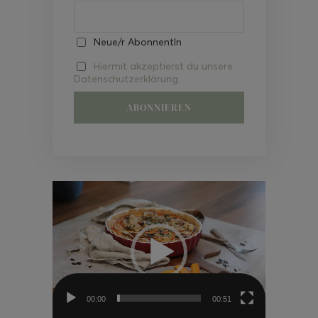
Neue/r AbonnentIn
Hiermit akzeptierst du unsere
Datenschutzerklärung.
Video-
Player
00:00
00:51