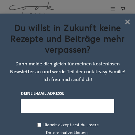
×
Du willst in Zukunft keine
Schlagwort:
süßes
Rezepte und Beiträge mehr
Mohnrezept
verpassen?
Dann melde dich gleich für meinen kostenlosen
Newsletter an und werde Teil der cookiteasy Familie!
Ich freu mich auf dich!
DEINE E-MAIL ADRESSE
Hiermit akzeptierst du unsere
Datenschutzerklärung.