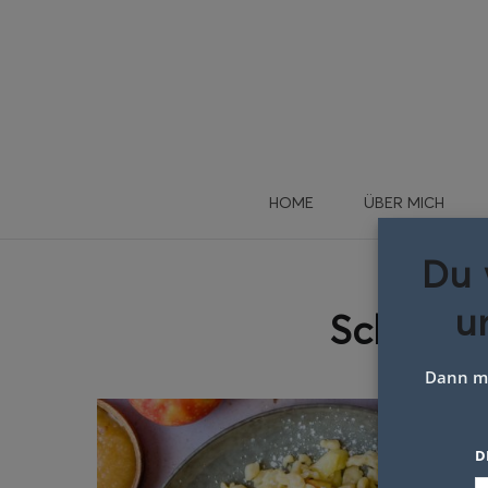
HOME
ÜBER MICH
Du 
u
Schlagw
Dann me
D