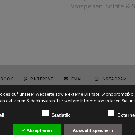
Vorspeisen, Salate &
EBOOK
PINTEREST
EMAIL
INSTAGRAM
© cookiteasy.at by Simone Kemptner | powered by
ECKER Digital IT Solutions
ies auf unserer Webseite sowie externe Dienste. Standardmäßig sin
en aktivieren & deaktivieren. Für weitere Informationen lesen Sie
ell
Statistik
Externe
✓ Akzeptieren
Auswahl speichern