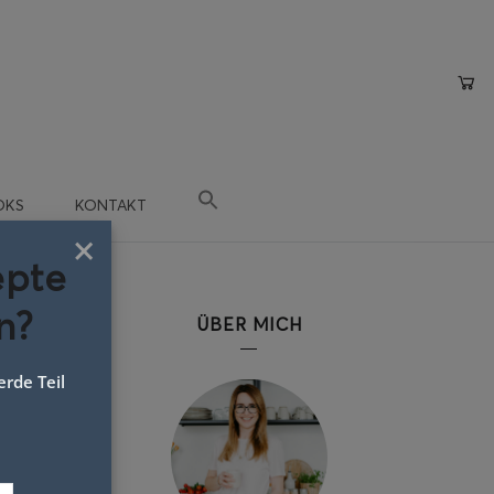
OKS
KONTAKT
×
epte
n?
ÜBER MICH
rde Teil