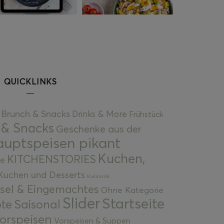
QUICKLINKS
Brunch & Snacks
Drinks & More
Frühstück
 & Snacks
Geschenke aus der
uptspeisen pikant
Kuchen,
KITCHENSTORIES
e
Kuchen und Desserts
Kulinarik
gsel & Eingemachtes
Ohne Kategorie
Slider
Startseite
te
Saisonal
orspeisen
Vorspeisen & Suppen