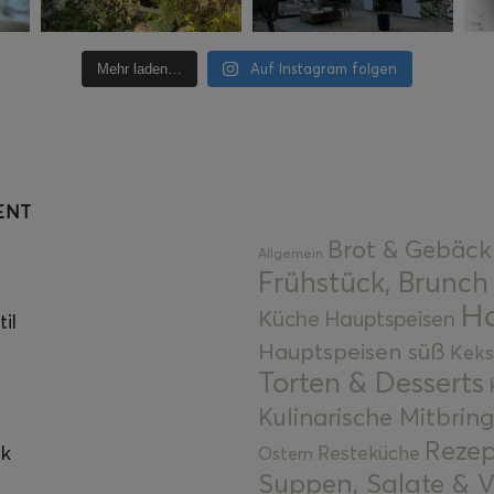
Auf Instagram folgen
Mehr laden…
ENT
Brot & Gebäck
Allgemein
Frühstück, Brunch
Ha
Küche
Hauptspeisen
il
Hauptspeisen süß
Keks
Torten & Desserts
Kulinarische Mitbrin
Rezep
ok
Resteküche
Ostern
Suppen, Salate & V