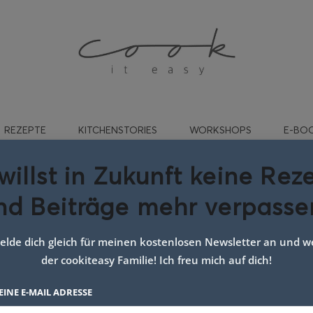
REZEPTE
KITCHENSTORIES
WORKSHOPS
E-BO
willst in Zukunft keine Rez
nd Beiträge mehr verpasse
ort:
süße spätzle
lde dich gleich für meinen kostenlosen Newsletter an und we
der cookiteasy Familie! Ich freu mich auf dich!
EINE E-MAIL ADRESSE