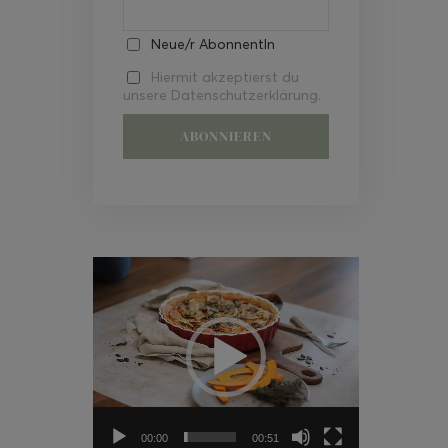
Neue/r AbonnentIn
Hiermit akzeptierst du
unsere Datenschutzerklärung.
Video-
Player
00:00
00:51