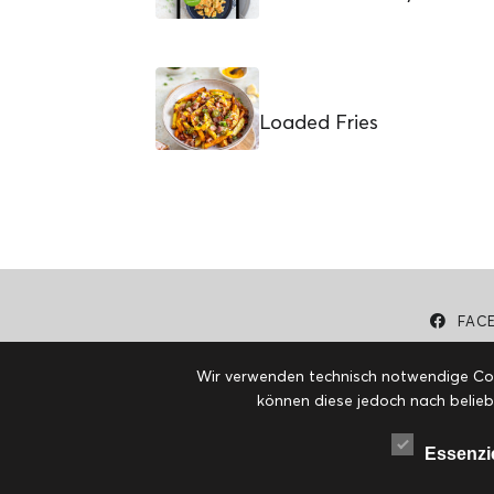
Loaded Fries
FAC
Wir verwenden technisch notwendige Cook
können diese jedoch nach belieb
Essenzi