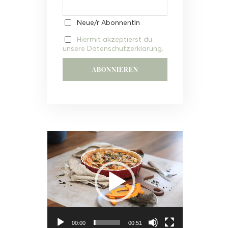
Neue/r AbonnentIn
Hiermit akzeptierst du
unsere Datenschutzerklärung.
Video-
Player
00:00
00:51