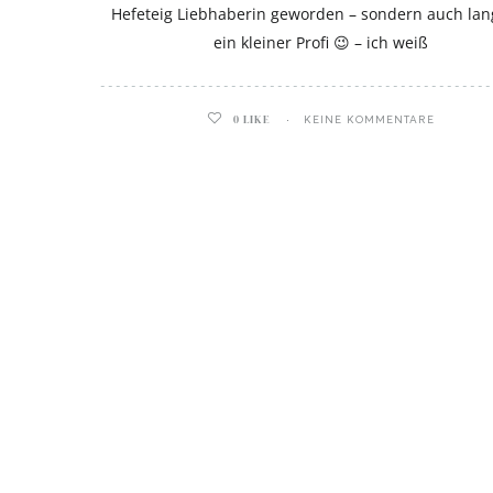
Hefeteig Liebhaberin geworden – sondern auch la
ein kleiner Profi 😉 – ich weiß
0
LIKE
KEINE KOMMENTARE
ghurt-Eis am Stil