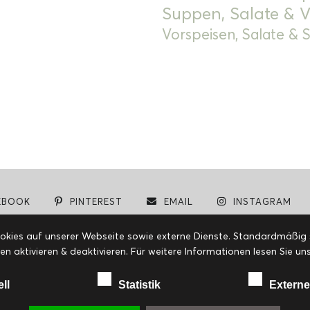
Suppen, Salate & V
Vorspeisen, Salate &
EBOOK
PINTEREST
EMAIL
INSTAGRAM
© cookiteasy.at by Simone Kemptner | powered by
ECKER Digital IT Solutions
ies auf unserer Webseite sowie externe Dienste. Standardmäßig sin
en aktivieren & deaktivieren. Für weitere Informationen lesen Sie
ell
Statistik
Externe