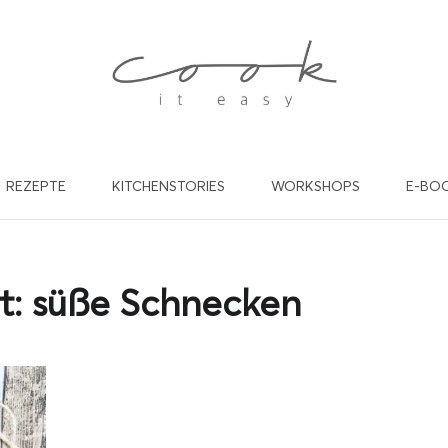
REZEPTE
KITCHENSTORIES
WORKSHOPS
E-BO
willst in Zukunft keine Rez
nd Beiträge mehr verpasse
t:
süße Schnecken
de dich gleich für meinen kostenlosen Newsletter an und werde
cookiteasy Familie! Ich freu mich auf dich!
EINE E-MAIL ADRESSE