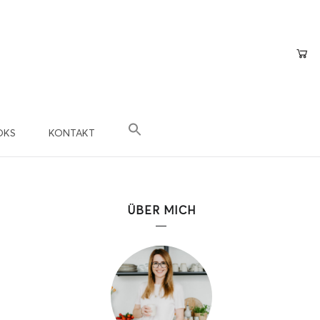
OKS
KONTAKT
×
epte
n?
ÜBER MICH
 Teil der