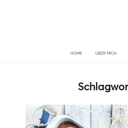
HOME
ÜBER MICH
Du 
u
Schlagwor
Dann mel
D