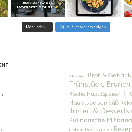
Auf Instagram folgen
Mehr laden…
ENT
Brot & Gebäck
Allgemein
Frühstück, Brunch
Ha
Küche
Hauptspeisen
il
Hauptspeisen süß
Keks
Torten & Desserts
Kulinarische Mitbrin
Rezep
ok
Resteküche
Ostern