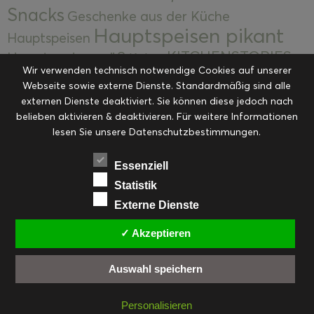
Snacks
Geschenke aus der Küche
Hauptspeisen pikant
Hauptspeisen
KITCHENSTORIES
Hauptspeisen süß
Kekse
Wir verwenden technisch notwendige Cookies auf unserer
Kuchen, Torten & Desserts
Kuchen und
Webseite sowie externe Dienste. Standardmäßig sind alle
Kulinarische Mitbringsel &
Desserts
externen Dienste deaktiviert. Sie können diese jedoch nach
Kulinarik
Eingemachtes
belieben aktivieren & deaktivieren. Für weitere Informationen
Resteküche
Ohne Kategorie
Ostern
lesen Sie unsere Datenschutzbestimmungen.
Slider
Startseite
Rezepte
Saisonal
Suppen, Salate & Vorspeisen
Vorspeisen &
Essenziell
Vorspeisen, Salate & Suppen
Suppen
Statistik
Weihnachten
Externe Dienste
Workshops & Events
✓ Akzeptieren
Auswahl speichern
FACEBOOK
PINTEREST
EMAIL
INSTAGRAM
RSS
Personalisieren