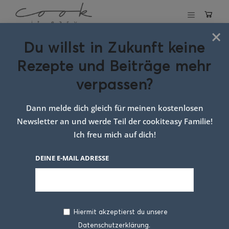
×
Du willst in Zukunft keine
Schlagwort:
Rezepte und Beiträge mehr
Spargel mit
verpassen?
Lachs
Dann melde dich gleich für meinen kostenlosen
Newsletter an und werde Teil der cookiteasy Familie!
Ich freu mich auf dich!
DEINE E-MAIL ADRESSE
Hiermit akzeptierst du unsere
Datenschutzerklärung.