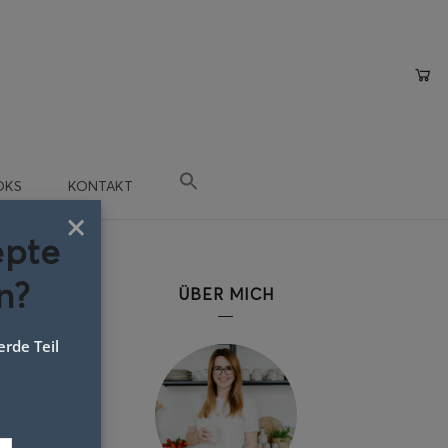
OKS
KONTAKT
×
epte
n?
ÜBER MICH
rde Teil