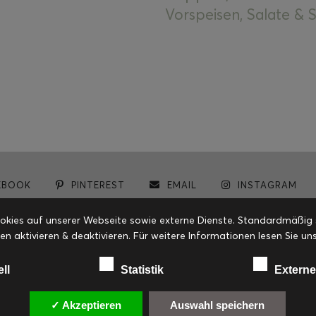
Vorspeisen, Salate &
EBOOK
PINTEREST
EMAIL
INSTAGRAM
© cookiteasy.at by Simone Kemptner | powered by
ECKER Digital IT Solutions
ies auf unserer Webseite sowie externe Dienste. Standardmäßig sin
en aktivieren & deaktivieren. Für weitere Informationen lesen Sie
ell
Statistik
Externe
✓ Akzeptieren
Auswahl speichern