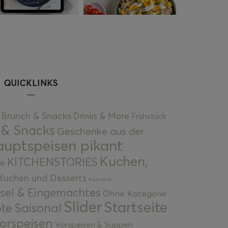
QUICKLINKS
Brunch & Snacks
Drinks & More
Frühstück
 & Snacks
Geschenke aus der
uptspeisen pikant
Kuchen,
KITCHENSTORIES
e
Kuchen und Desserts
Kulinarik
gsel & Eingemachtes
Ohne Kategorie
Slider
Startseite
te
Saisonal
orspeisen
Vorspeisen & Suppen