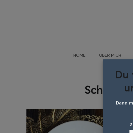
HOME
ÜBER MICH
Du 
u
Schlagwo
Dann me
D