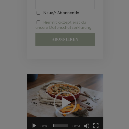
Neue/r AbonnentIn
Hiermit akzeptierst du
unsere Datenschutzerklärung.
Video-
Player
00:00
00:51