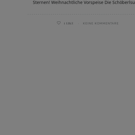
Sternen! Weihnachtliche Vorspeise Die Schöberls
1
LIKE
KEINE KOMMENTARE
ghurt-Eis am Stil