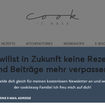
REZEPTE
KITCHENSTORIES
WORKSHOPS
E-BO
willst in Zukunft keine Rez
nd Beiträge mehr verpasse
rt:
schöberlsuppe
lde dich gleich für meinen kostenlosen Newsletter an und we
der cookiteasy Familie! Ich freu mich auf dich!
EINE E-MAIL ADRESSE