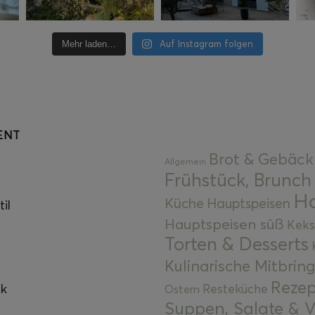
Auf Instagram folgen
Mehr laden…
ENT
Brot & Gebäck
Allgemein
Frühstück, Brunch
Ha
Küche
Hauptspeisen
il
Hauptspeisen süß
Keks
Torten & Desserts
Kulinarische Mitbrin
Rezep
ok
Resteküche
Ostern
Suppen, Salate & V