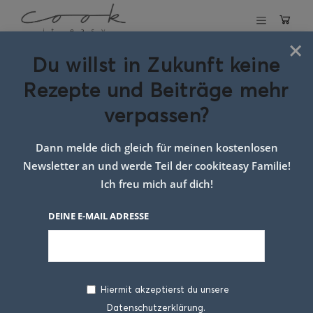
×
Du willst in Zukunft keine
Schlagwort:
Rezepte und Beiträge mehr
rucola rezept
verpassen?
idee
Dann melde dich gleich für meinen kostenlosen
Newsletter an und werde Teil der cookiteasy Familie!
Ich freu mich auf dich!
DEINE E-MAIL ADRESSE
Hiermit akzeptierst du unsere
Datenschutzerklärung.