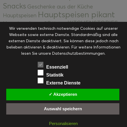
Snacks
Geschenke aus der Küche
Hauptspeisen pikant
Hauptspeisen
KITCHENSTORIES
Hauptspeisen süß
Kekse
Wir verwenden technisch notwendige Cookies auf unserer
Kuchen, Torten & Desserts
Kuchen und
Webseite sowie externe Dienste. Standardmäßig sind alle
Kulinarische Mitbringsel &
Desserts
externen Dienste deaktiviert. Sie können diese jedoch nach
Kulinarik
Eingemachtes
belieben aktivieren & deaktivieren. Für weitere Informationen
Resteküche
Ohne Kategorie
Ostern
lesen Sie unsere Datenschutzbestimmungen.
Slider
Startseite
Rezepte
Saisonal
Suppen, Salate & Vorspeisen
Vorspeisen &
Essenziell
Vorspeisen, Salate & Suppen
Suppen
Statistik
Weihnachten
Externe Dienste
Workshops & Events
✓ Akzeptieren
Auswahl speichern
FACEBOOK
PINTEREST
EMAIL
INSTAGRAM
RSS
Personalisieren