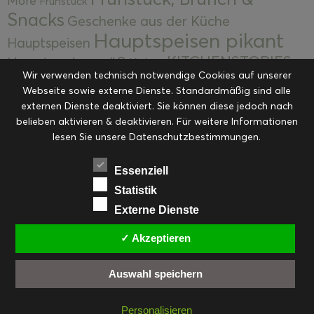
More
Frühstück
Snacks
Geschenke aus der Küche
Hauptspeisen pikant
Hauptspeisen
KITCHENSTORIES
Hauptspeisen süß
Kekse
Wir verwenden technisch notwendige Cookies auf unserer
Kuchen, Torten & Desserts
Kuchen und
Webseite sowie externe Dienste. Standardmäßig sind alle
Kulinarische Mitbringsel &
Desserts
externen Dienste deaktiviert. Sie können diese jedoch nach
Kulinarik
Eingemachtes
belieben aktivieren & deaktivieren. Für weitere Informationen
Resteküche
Ohne Kategorie
Ostern
lesen Sie unsere Datenschutzbestimmungen.
Slider
Startseite
Rezepte
Saisonal
Suppen, Salate & Vorspeisen
Vorspeisen &
Essenziell
Vorspeisen, Salate & Suppen
Suppen
Statistik
Weihnachten
Externe Dienste
Workshops & Events
✓ Akzeptieren
Auswahl speichern
FACEBOOK
PINTEREST
EMAIL
INSTAGRAM
RSS
Personalisieren