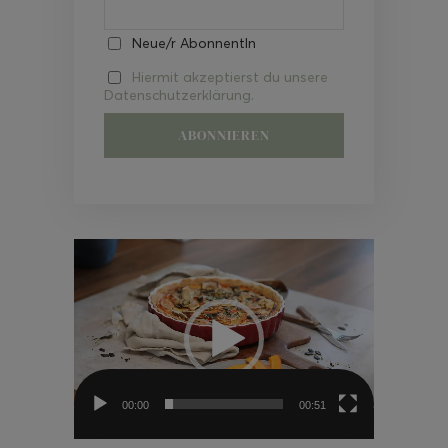
Neue/r AbonnentIn
Hiermit akzeptierst du unsere
Datenschutzerklärung.
Video-
Player
00:00
00:51