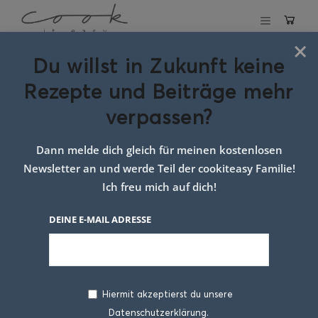
×
Du willst in Zukunft keine
Schlagwort:
Ruck
Rezepte und Beiträge mehr
zuck
verpassen?
Tomatensuppe
Dann melde dich gleich für meinen kostenlosen
Newsletter an und werde Teil der cookiteasy Familie!
Ich freu mich auf dich!
DEINE E-MAIL ADRESSE
Hiermit akzeptierst du unsere
Datenschutzerklärung.