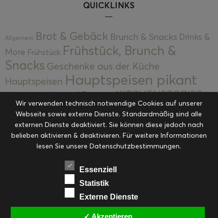
QUICKLINKS
Brot & Gebäck
Brunch & Snacks
Drinks &
Allgemein
Frühstück, Brunch &
More
Frühstück
Snacks
Geschenke aus der Küche
Hauptspeisen pikant
Hauptspeisen
KITCHENSTORIES
Hauptspeisen süß
Kekse
Wir verwenden technisch notwendige Cookies auf unserer
Kuchen, Torten & Desserts
Kuchen und
Webseite sowie externe Dienste. Standardmäßig sind alle
Kulinarische Mitbringsel &
Desserts
externen Dienste deaktiviert. Sie können diese jedoch nach
Kulinarik
Eingemachtes
belieben aktivieren & deaktivieren. Für weitere Informationen
Resteküche
Ohne Kategorie
Ostern
lesen Sie unsere Datenschutzbestimmungen.
Slider
Startseite
Rezepte
Saisonal
Suppen, Salate & Vorspeisen
Vorspeisen &
Essenziell
Vorspeisen, Salate & Suppen
Suppen
Statistik
Weihnachten
Externe Dienste
Workshops & Events
✓ Akzeptieren