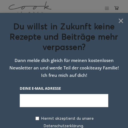
×
Du willst in Zukunft keine
Schlagwort:
ruck
Rezepte und Beiträge mehr
zuck
verpassen?
jausenbrötchen
Dann melde dich gleich für meinen kostenlosen
Newsletter an und werde Teil der cookiteasy Familie!
Ich freu mich auf dich!
DEINE E-MAIL ADRESSE
Hiermit akzeptierst du unsere
Datenschutzerklärung.