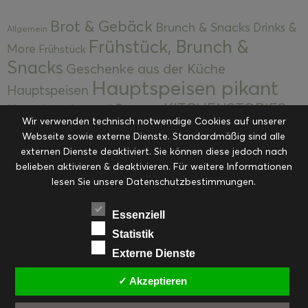
Brot & Gebäck
Brunch & Snacks
Drinks &
Allgemein
Frühstück, Brunch &
More
Frühstück
Snacks
Geschenke aus der Küche
Hauptspeisen pikant
Hauptspeisen
KITCHENSTORIES
Hauptspeisen süß
Kekse
Wir verwenden technisch notwendige Cookies auf unserer
Kuchen, Torten & Desserts
Kuchen und
Webseite sowie externe Dienste. Standardmäßig sind alle
Kulinarische Mitbringsel &
Desserts
externen Dienste deaktiviert. Sie können diese jedoch nach
Kulinarik
Eingemachtes
belieben aktivieren & deaktivieren. Für weitere Informationen
Resteküche
Ohne Kategorie
Ostern
lesen Sie unsere Datenschutzbestimmungen.
Slider
Startseite
Rezepte
Saisonal
Suppen, Salate & Vorspeisen
Vorspeisen &
Essenziell
Vorspeisen, Salate & Suppen
Suppen
Statistik
Weihnachten
Externe Dienste
Workshops & Events
✓ Akzeptieren