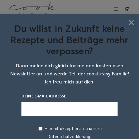
×
Du willst in Zukunft keine
Schlagwort:
ruck
Rezepte und Beiträge mehr
zuck brötchen
verpassen?
Dann melde dich gleich für meinen kostenlosen
Newsletter an und werde Teil der cookiteasy Familie!
Ich freu mich auf dich!
DEINE E-MAIL ADRESSE
Hiermit akzeptierst du unsere
Datenschutzerklärung.