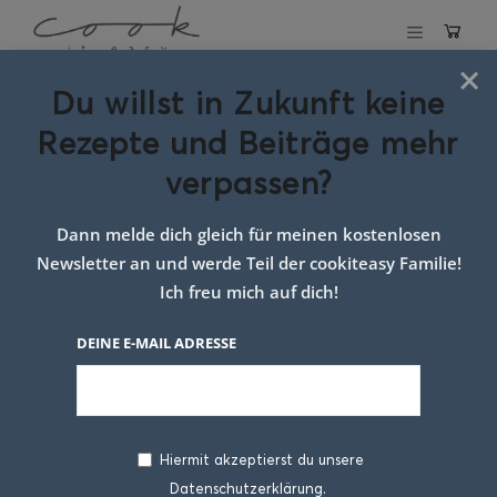
×
Du willst in Zukunft keine
Schlagwort:
rotes
Rezepte und Beiträge mehr
linsencurrry
verpassen?
Dann melde dich gleich für meinen kostenlosen
Newsletter an und werde Teil der cookiteasy Familie!
Ich freu mich auf dich!
DEINE E-MAIL ADRESSE
Hiermit akzeptierst du unsere
Datenschutzerklärung.