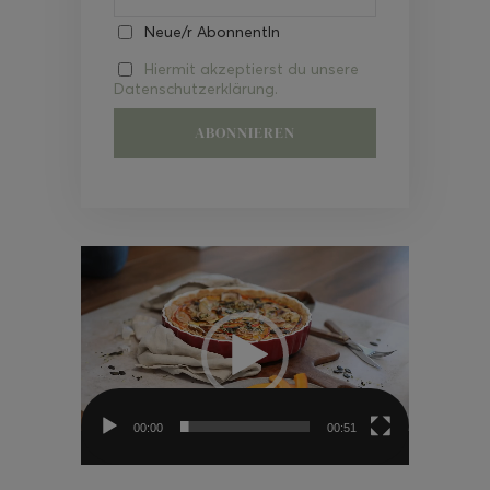
Neue/r AbonnentIn
Hiermit akzeptierst du unsere
Datenschutzerklärung.
Video-
Player
00:00
00:51