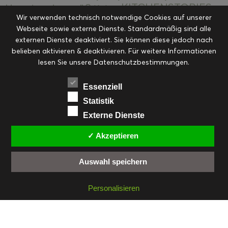
KITCHENSTORIES
Hauptspeisen süß
Kekse
Wir verwenden technisch notwendige Cookies auf unserer
Kuchen, Torten & Desserts
Kuchen und
Webseite sowie externe Dienste. Standardmäßig sind alle
Kulinarische Mitbringsel &
Desserts
externen Dienste deaktiviert. Sie können diese jedoch nach
Kulinarik
Eingemachtes
belieben aktivieren & deaktivieren. Für weitere Informationen
Resteküche
Ohne Kategorie
Ostern
lesen Sie unsere Datenschutzbestimmungen.
Slider
Startseite
Rezepte
Saisonal
Suppen, Salate & Vorspeisen
Vorspeisen &
Essenziell
Vorspeisen, Salate & Suppen
Suppen
Statistik
Weihnachten
Externe Dienste
Workshops & Events
✓ Akzeptieren
Auswahl speichern
FACEBOOK
PINTEREST
EMAIL
INSTAGRAM
RSS
Personalisieren
© cookiteasy.at by Simone Kemptner | powered by
ECKER Digital IT Solutions