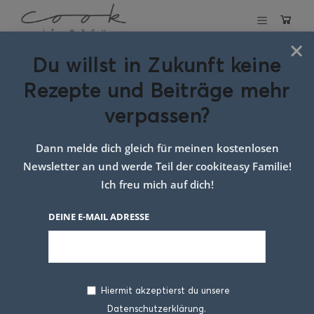
×
Du willst in Zukunft keine
Schlagwort:
Rote-
Rezepte und Beiträge mehr
Rüben-Suppe
verpassen?
cook it easy
Dann melde dich gleich für meinen kostenlosen
Newsletter an und werde Teil der cookiteasy Familie!
Ich freu mich auf dich!
DEINE E-MAIL ADRESSE
Hiermit akzeptierst du unsere
Datenschutzerklärung.