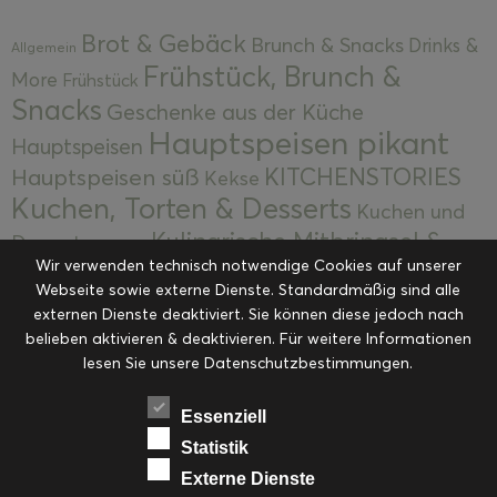
Brot & Gebäck
Brunch & Snacks
Drinks &
Allgemein
Frühstück, Brunch &
More
Frühstück
Snacks
Geschenke aus der Küche
Hauptspeisen pikant
Hauptspeisen
KITCHENSTORIES
Hauptspeisen süß
Kekse
Kuchen, Torten & Desserts
Kuchen und
Kulinarische Mitbringsel &
Desserts
Kulinarik
Wir verwenden technisch notwendige Cookies auf unserer
Eingemachtes
Resteküche
Ohne Kategorie
Ostern
Webseite sowie externe Dienste. Standardmäßig sind alle
Slider
Startseite
Rezepte
Saisonal
externen Dienste deaktiviert. Sie können diese jedoch nach
Suppen, Salate & Vorspeisen
belieben aktivieren & deaktivieren. Für weitere Informationen
Vorspeisen &
lesen Sie unsere Datenschutzbestimmungen.
Vorspeisen, Salate & Suppen
Suppen
Weihnachten
Workshops & Events
Essenziell
Statistik
Externe Dienste