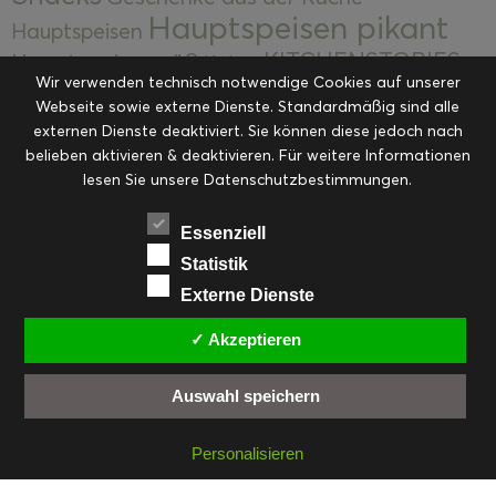
Hauptspeisen pikant
Hauptspeisen
KITCHENSTORIES
Hauptspeisen süß
Kekse
Wir verwenden technisch notwendige Cookies auf unserer
Kuchen, Torten & Desserts
Kuchen und
Webseite sowie externe Dienste. Standardmäßig sind alle
Kulinarische Mitbringsel &
Desserts
externen Dienste deaktiviert. Sie können diese jedoch nach
Kulinarik
Eingemachtes
belieben aktivieren & deaktivieren. Für weitere Informationen
Resteküche
Ohne Kategorie
Ostern
lesen Sie unsere Datenschutzbestimmungen.
Slider
Startseite
Rezepte
Saisonal
Suppen, Salate & Vorspeisen
Vorspeisen &
Essenziell
Vorspeisen, Salate & Suppen
Suppen
Statistik
Weihnachten
Externe Dienste
Workshops & Events
✓ Akzeptieren
Auswahl speichern
FACEBOOK
PINTEREST
EMAIL
INSTAGRAM
RSS
Personalisieren
© cookiteasy.at by Simone Kemptner | powered by
ECKER Digital IT Solutions