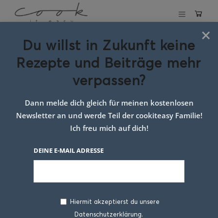
×
Du willst in Zukunft keine
Schlagwort:
Rote
Rezepte und Beiträge mehr
Rüben Quiche
verpassen?
cook it easy
Dann melde dich gleich für meinen kostenlosen
Newsletter an und werde Teil der cookiteasy Familie!
Ich freu mich auf dich!
DEINE E-MAIL ADRESSE
Hiermit akzeptierst du unsere
Datenschutzerklärung.