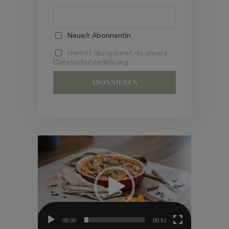
Neue/r AbonnentIn
Hiermit akzeptierst du unsere
Datenschutzerklärung.
Video-
Player
00:00
00:51