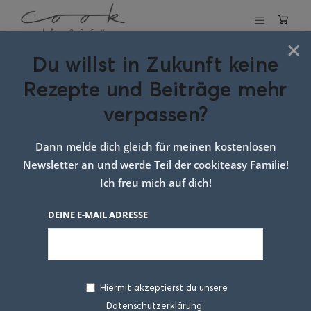
×
Du willst in Zukunft keine
Schlagwort:
rote
Rezepte und Beiträge mehr
rübe
verpassen?
Dann melde dich gleich für meinen kostenlosen
Newsletter an und werde Teil der cookiteasy Familie!
Ich freu mich auf dich!
DEINE E-MAIL ADRESSE
Hiermit akzeptierst du unsere
Datenschutzerklärung.