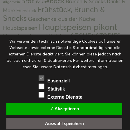
Brot & Gebäck
Brunch & Snacks
Drinks &
Allgemein
Frühstück, Brunch &
More
Frühstück
Snacks
Geschenke aus der Küche
Hauptspeisen pikant
Hauptspeisen
KITCHENSTORIES
Hauptspeisen süß
Kekse
Wir verwenden technisch notwendige Cookies auf unserer
Kuchen, Torten & Desserts
Kuchen und
Webseite sowie externe Dienste. Standardmäßig sind alle
Kulinarische Mitbringsel &
Desserts
externen Dienste deaktiviert. Sie können diese jedoch nach
Kulinarik
Eingemachtes
belieben aktivieren & deaktivieren. Für weitere Informationen
Resteküche
Ohne Kategorie
Ostern
lesen Sie unsere Datenschutzbestimmungen.
Slider
Startseite
Rezepte
Saisonal
Suppen, Salate & Vorspeisen
Vorspeisen &
Essenziell
Vorspeisen, Salate & Suppen
Suppen
Statistik
Weihnachten
Externe Dienste
Workshops & Events
✓ Akzeptieren
Auswahl speichern