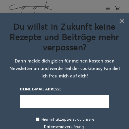
×
Du willst in Zukunft keine
Schlagwort:
Rote
Rezepte und Beiträge mehr
Beete einfach
verpassen?
Rezept
Dann melde dich gleich für meinen kostenlosen
Newsletter an und werde Teil der cookiteasy Familie!
Ich freu mich auf dich!
DEINE E-MAIL ADRESSE
Hiermit akzeptierst du unsere
Datenschutzerklärung.