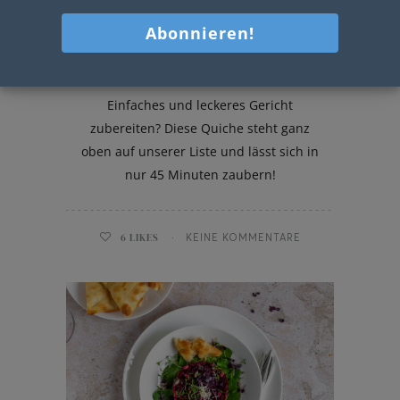
Spinatquiche mit Feta Käse
Einfaches und leckeres Gericht
zubereiten? Diese Quiche steht ganz
oben auf unserer Liste und lässt sich in
nur 45 Minuten zaubern!
6
LIKES
KEINE KOMMENTARE