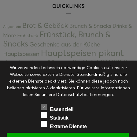
QUICKLINKS
Brot & Gebäck
Brunch & Snacks
Drinks &
Allgemein
Frühstück, Brunch &
More
Frühstück
Snacks
Geschenke aus der Küche
Hauptspeisen pikant
Hauptspeisen
KITCHENSTORIES
Hauptspeisen süß
Kekse
Wir verwenden technisch notwendige Cookies auf unserer
Kuchen, Torten & Desserts
Kuchen und
Webseite sowie externe Dienste. Standardmäßig sind alle
Kulinarische Mitbringsel &
Desserts
externen Dienste deaktiviert. Sie können diese jedoch nach
Kulinarik
belieben aktivieren & deaktivieren. Für weitere Informationen
Eingemachtes
Resteküche
Ohne Kategorie
Ostern
lesen Sie unsere Datenschutzbestimmungen.
Slider
Startseite
Rezepte
Saisonal
Suppen, Salate & Vorspeisen
Vorspeisen &
Essenziell
Vorspeisen, Salate & Suppen
Suppen
Statistik
Weihnachten
Externe Dienste
Workshops & Events