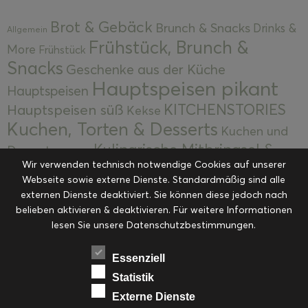
Brot & Gebäck
Brunch & Snacks
Drinks &
Allgemein
Frühstück, Brunch &
More
Frühstück
Snacks
Geschenke aus der Küche
Hauptspeisen pikant
Hauptspeisen
KITCHENSTORIES
Hauptspeisen süß
Kekse
Kuchen, Torten & Desserts
Kuchen und
Kulinarische Mitbringsel &
Desserts
Kulinarik
Wir verwenden technisch notwendige Cookies auf unserer
Eingemachtes
Resteküche
Ohne Kategorie
Ostern
Webseite sowie externe Dienste. Standardmäßig sind alle
Slider
Startseite
Rezepte
Saisonal
externen Dienste deaktiviert. Sie können diese jedoch nach
Suppen, Salate & Vorspeisen
belieben aktivieren & deaktivieren. Für weitere Informationen
Vorspeisen &
lesen Sie unsere Datenschutzbestimmungen.
Vorspeisen, Salate & Suppen
Suppen
Weihnachten
Workshops & Events
Essenziell
Statistik
Externe Dienste