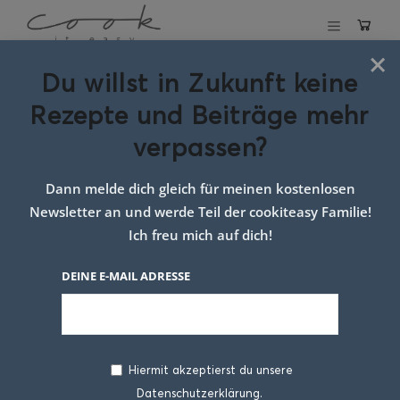
×
Du willst in Zukunft keine
Schlagwort:
Rezepte und Beiträge mehr
Roggenbrot
verpassen?
Crostini
Dann melde dich gleich für meinen kostenlosen
Newsletter an und werde Teil der cookiteasy Familie!
Ich freu mich auf dich!
DEINE E-MAIL ADRESSE
Hiermit akzeptierst du unsere
Datenschutzerklärung.