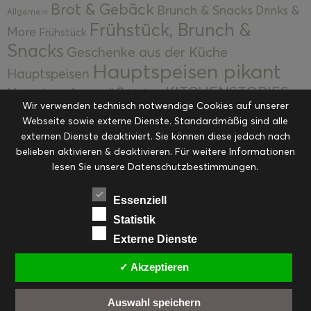
Brot & Gebäck
Brunch & Snacks
Drinks &
Allgemein
Frühstück, Brunch &
More
Frühstück
Snacks
Geschenke aus der Küche
Hauptspeisen pikant
Hauptspeisen
KITCHENSTORIES
Hauptspeisen süß
Kekse
Wir verwenden technisch notwendige Cookies auf unserer
Kuchen, Torten & Desserts
Kuchen und
Webseite sowie externe Dienste. Standardmäßig sind alle
Kulinarische Mitbringsel &
Desserts
externen Dienste deaktiviert. Sie können diese jedoch nach
Kulinarik
Eingemachtes
belieben aktivieren & deaktivieren. Für weitere Informationen
Resteküche
Ohne Kategorie
Ostern
lesen Sie unsere Datenschutzbestimmungen.
Slider
Startseite
Rezepte
Saisonal
Suppen, Salate & Vorspeisen
Vorspeisen &
Essenziell
Vorspeisen, Salate & Suppen
Suppen
Statistik
Weihnachten
Externe Dienste
Workshops & Events
✓ Akzeptieren
Auswahl speichern