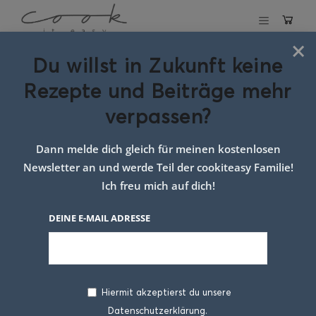
×
Du willst in Zukunft keine
Schlagwort:
Rezepte und Beiträge mehr
risotto Bällchen
verpassen?
mit speck
Dann melde dich gleich für meinen kostenlosen
Newsletter an und werde Teil der cookiteasy Familie!
Ich freu mich auf dich!
DEINE E-MAIL ADRESSE
Hiermit akzeptierst du unsere
Datenschutzerklärung.