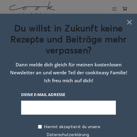
×
Du willst in Zukunft keine
Schlagwort:
Rezepte und Beiträge mehr
Rippchen Rezept
verpassen?
Dann melde dich gleich für meinen kostenlosen
Newsletter an und werde Teil der cookiteasy Familie!
Ich freu mich auf dich!
DEINE E-MAIL ADRESSE
Hiermit akzeptierst du unsere
Datenschutzerklärung.