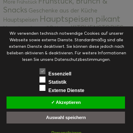
Frühstück, Brunch &
More
Frühstück
Snacks
Geschenke aus der Küche
Hauptspeisen pikant
Hauptspeisen
KITCHENSTORIES
Hauptspeisen süß
Kekse
Wir verwenden technisch notwendige Cookies auf unserer
Kuchen, Torten & Desserts
Kuchen und
Webseite sowie externe Dienste. Standardmäßig sind alle
Kulinarische Mitbringsel &
Desserts
externen Dienste deaktiviert. Sie können diese jedoch nach
Kulinarik
Eingemachtes
belieben aktivieren & deaktivieren. Für weitere Informationen
Resteküche
Ohne Kategorie
Ostern
lesen Sie unsere Datenschutzbestimmungen.
Slider
Startseite
Rezepte
Saisonal
Suppen, Salate & Vorspeisen
Vorspeisen &
Essenziell
Vorspeisen, Salate & Suppen
Suppen
Statistik
Weihnachten
Externe Dienste
Workshops & Events
✓ Akzeptieren
Auswahl speichern
FACEBOOK
PINTEREST
EMAIL
INSTAGRAM
RSS
Personalisieren