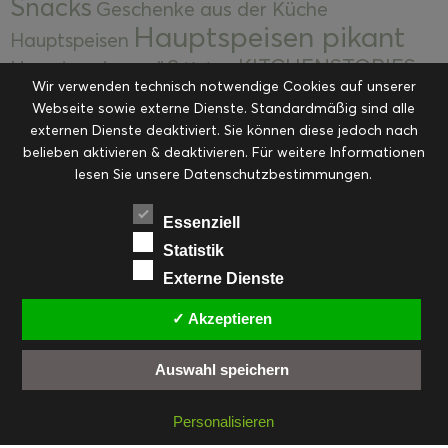
Snacks
Geschenke aus der Küche
Hauptspeisen pikant
Hauptspeisen
KITCHENSTORIES
Hauptspeisen süß
Kekse
Wir verwenden technisch notwendige Cookies auf unserer
Kuchen, Torten & Desserts
Kuchen und
Webseite sowie externe Dienste. Standardmäßig sind alle
Kulinarische Mitbringsel &
Desserts
externen Dienste deaktiviert. Sie können diese jedoch nach
Kulinarik
Eingemachtes
belieben aktivieren & deaktivieren. Für weitere Informationen
Resteküche
Ohne Kategorie
Ostern
lesen Sie unsere Datenschutzbestimmungen.
Slider
Startseite
Rezepte
Saisonal
Suppen, Salate & Vorspeisen
Vorspeisen &
Essenziell
Vorspeisen, Salate & Suppen
Suppen
Statistik
Weihnachten
Externe Dienste
Workshops & Events
✓ Akzeptieren
Auswahl speichern
FACEBOOK
PINTEREST
EMAIL
INSTAGRAM
RSS
Personalisieren