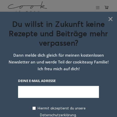
×
Du willst in Zukunft keine
Schlagwort:
Rezepte und Beiträge mehr
rinderschmortopf
verpassen?
Dann melde dich gleich für meinen kostenlosen
Newsletter an und werde Teil der cookiteasy Familie!
Ich freu mich auf dich!
DEINE E-MAIL ADRESSE
Hiermit akzeptierst du unsere
Datenschutzerklärung.