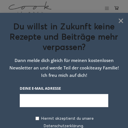
×
Du willst in Zukunft keine
Schlagwort:
Rezepte und Beiträge mehr
Rhabarber
verpassen?
cheesecake
Dann melde dich gleich für meinen kostenlosen
Newsletter an und werde Teil der cookiteasy Familie!
Ich freu mich auf dich!
DEINE E-MAIL ADRESSE
Hiermit akzeptierst du unsere
Datenschutzerklärung.