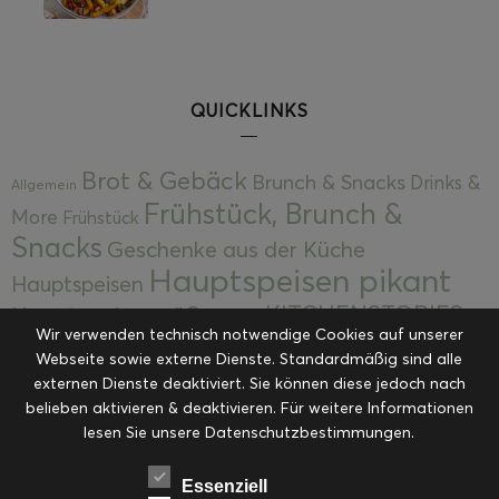
QUICKLINKS
Brot & Gebäck
Brunch & Snacks
Drinks &
Allgemein
Frühstück, Brunch &
More
Frühstück
Snacks
Geschenke aus der Küche
Hauptspeisen pikant
Hauptspeisen
KITCHENSTORIES
Hauptspeisen süß
Kekse
Wir verwenden technisch notwendige Cookies auf unserer
Kuchen, Torten & Desserts
Kuchen und
Webseite sowie externe Dienste. Standardmäßig sind alle
Kulinarische Mitbringsel &
Desserts
externen Dienste deaktiviert. Sie können diese jedoch nach
Kulinarik
Eingemachtes
belieben aktivieren & deaktivieren. Für weitere Informationen
Resteküche
Ohne Kategorie
Ostern
lesen Sie unsere Datenschutzbestimmungen.
Slider
Startseite
Rezepte
Saisonal
Suppen, Salate & Vorspeisen
Vorspeisen &
Essenziell