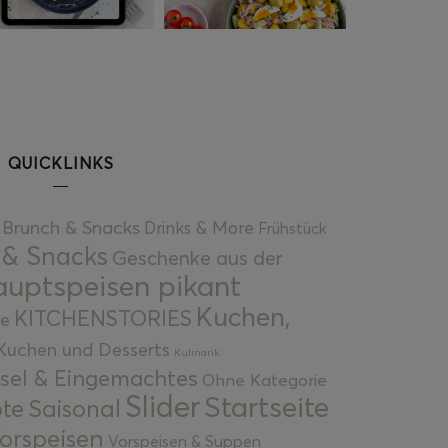
QUICKLINKS
Brunch & Snacks
Drinks & More
Frühstück
 & Snacks
Geschenke aus der
uptspeisen pikant
Kuchen,
KITCHENSTORIES
e
Kuchen und Desserts
Kulinarik
gsel & Eingemachtes
Ohne Kategorie
Slider
Startseite
te
Saisonal
orspeisen
Vorspeisen & Suppen