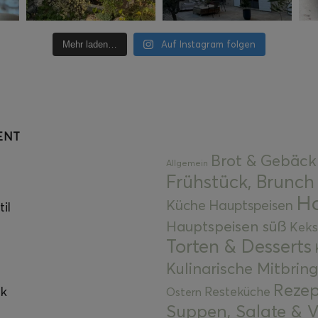
Auf Instagram folgen
Mehr laden…
ENT
Brot & Gebäck
Allgemein
Frühstück, Brunch
Ha
Küche
Hauptspeisen
il
Hauptspeisen süß
Keks
Torten & Desserts
Kulinarische Mitbrin
Rezep
ok
Resteküche
Ostern
Suppen, Salate & V