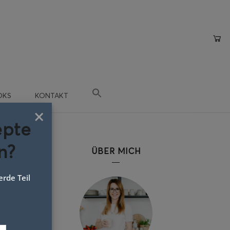
OKS
KONTAKT
×
epte
n?
ÜBER MICH
rde Teil