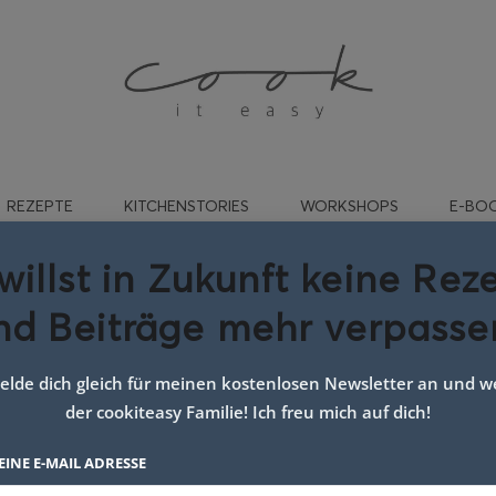
REZEPTE
KITCHENSTORIES
WORKSHOPS
E-BO
willst in Zukunft keine Rez
nd Beiträge mehr verpasse
zeptidee osterfrühstück
lde dich gleich für meinen kostenlosen Newsletter an und we
der cookiteasy Familie! Ich freu mich auf dich!
EINE E-MAIL ADRESSE