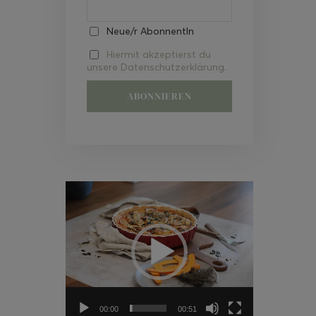
Neue/r AbonnentIn
Hiermit akzeptierst du
unsere Datenschutzerklärung.
Video-
Player
00:00
00:51