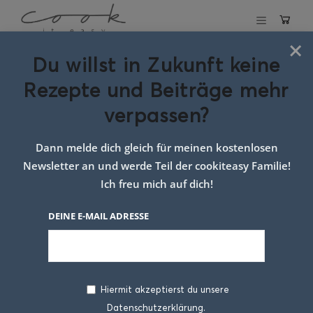
×
Du willst in Zukunft keine
Schlagwort:
Rezepte und Beiträge mehr
Rezepte mit
verpassen?
Linsen
Dann melde dich gleich für meinen kostenlosen
Newsletter an und werde Teil der cookiteasy Familie!
Ich freu mich auf dich!
DEINE E-MAIL ADRESSE
Hiermit akzeptierst du unsere
Datenschutzerklärung.