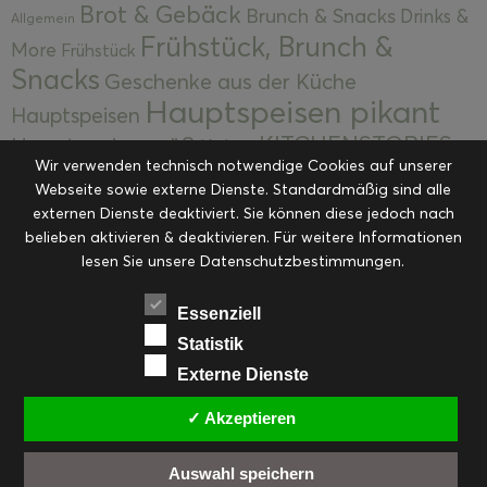
Brot & Gebäck
Brunch & Snacks
Drinks &
Allgemein
Frühstück, Brunch &
More
Frühstück
Snacks
Geschenke aus der Küche
Hauptspeisen pikant
Hauptspeisen
KITCHENSTORIES
Hauptspeisen süß
Kekse
Wir verwenden technisch notwendige Cookies auf unserer
Kuchen, Torten & Desserts
Kuchen und
Webseite sowie externe Dienste. Standardmäßig sind alle
Kulinarische Mitbringsel &
Desserts
externen Dienste deaktiviert. Sie können diese jedoch nach
Kulinarik
Eingemachtes
belieben aktivieren & deaktivieren. Für weitere Informationen
Resteküche
Ohne Kategorie
Ostern
lesen Sie unsere Datenschutzbestimmungen.
Slider
Startseite
Rezepte
Saisonal
Suppen, Salate & Vorspeisen
Vorspeisen &
Essenziell
Vorspeisen, Salate & Suppen
Suppen
Statistik
Weihnachten
Externe Dienste
Workshops & Events
✓ Akzeptieren
Auswahl speichern