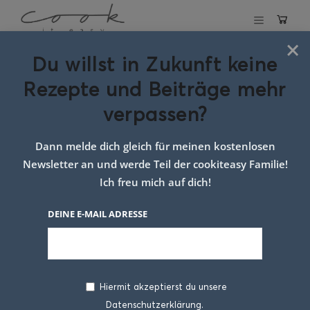
×
Du willst in Zukunft keine
Schlagwort:
Rezepte und Beiträge mehr
rezepte mit
verpassen?
erdbeeren
Dann melde dich gleich für meinen kostenlosen
Newsletter an und werde Teil der cookiteasy Familie!
Ich freu mich auf dich!
DEINE E-MAIL ADRESSE
Hiermit akzeptierst du unsere
Datenschutzerklärung.