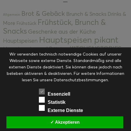
Brot & Gebäck
Brunch & Snacks
Drinks &
Allgemein
Frühstück, Brunch &
More
Frühstück
Snacks
Geschenke aus der Küche
Hauptspeisen pikant
Hauptspeisen
KITCHENSTORIES
Hauptspeisen süß
Kekse
Wir verwenden technisch notwendige Cookies auf unserer
Kuchen, Torten & Desserts
Kuchen und
Webseite sowie externe Dienste. Standardmäßig sind alle
Kulinarische Mitbringsel &
Desserts
externen Dienste deaktiviert. Sie können diese jedoch nach
Kulinarik
Eingemachtes
belieben aktivieren & deaktivieren. Für weitere Informationen
Resteküche
Ohne Kategorie
Ostern
lesen Sie unsere Datenschutzbestimmungen.
Slider
Startseite
Rezepte
Saisonal
Suppen, Salate & Vorspeisen
Vorspeisen &
Essenziell
Vorspeisen, Salate & Suppen
Suppen
Statistik
Weihnachten
Externe Dienste
Workshops & Events
✓ Akzeptieren