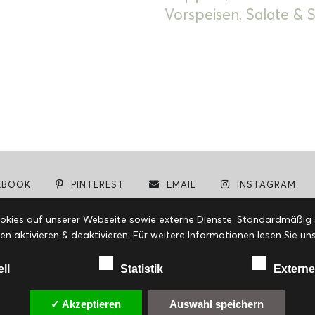
Vorspeisen, Salate &
EBOOK
PINTEREST
EMAIL
INSTAGRAM
© cookiteasy.at by Simone Kemptner | powered by
ECKER Digital IT Solutions
ies auf unserer Webseite sowie externe Dienste. Standardmäßig sin
en aktivieren & deaktivieren. Für weitere Informationen lesen Sie
ell
Statistik
Externe
✓ Akzeptieren
Auswahl speichern