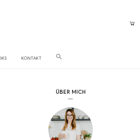
OKS
KONTAKT
×
epte
n?
ÜBER MICH
 Teil der