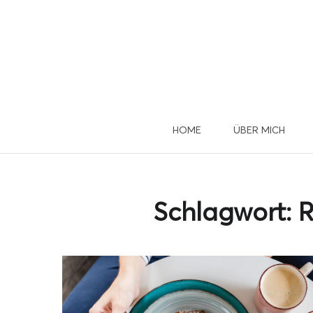
HOME
ÜBER MICH
Du 
u
Schlagwort:
R
Dann mel
D