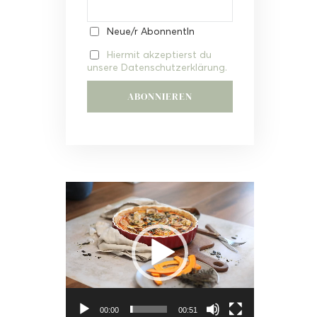
Neue/r AbonnentIn
Hiermit akzeptierst du
unsere Datenschutzerklärung.
Video-
Player
00:00
00:51