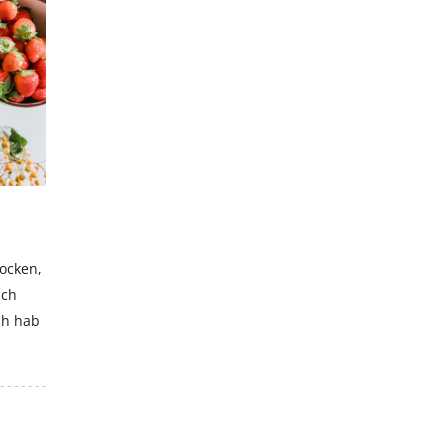
Hiermit akzeptierst du unsere Datenschutzerklärung.
locken,
uch
ch hab