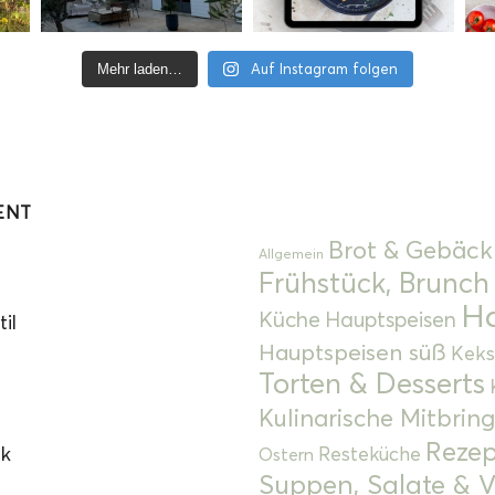
Auf Instagram folgen
Mehr laden…
ENT
Brot & Gebäck
Allgemein
Frühstück, Brunch
Ha
Küche
Hauptspeisen
il
Hauptspeisen süß
Keks
Torten & Desserts
Kulinarische Mitbrin
Rezep
ok
Resteküche
Ostern
Suppen, Salate & V