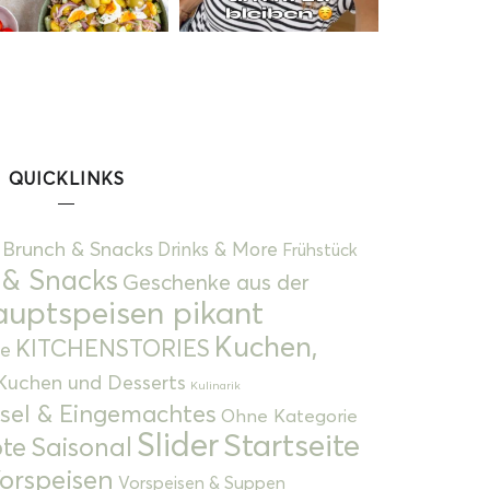
QUICKLINKS
Brunch & Snacks
Drinks & More
Frühstück
 & Snacks
Geschenke aus der
uptspeisen pikant
Kuchen,
KITCHENSTORIES
e
Kuchen und Desserts
Kulinarik
gsel & Eingemachtes
Ohne Kategorie
Slider
Startseite
te
Saisonal
orspeisen
Vorspeisen & Suppen