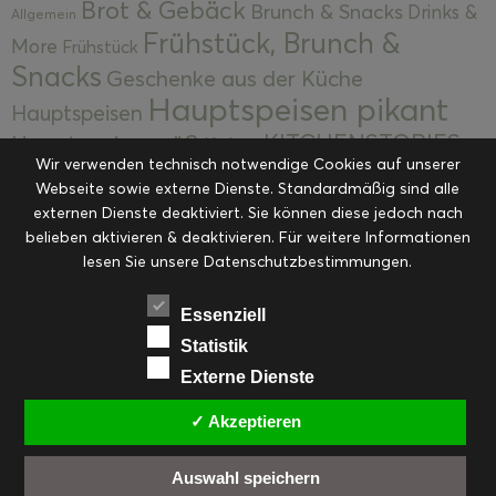
Brot & Gebäck
Brunch & Snacks
Drinks &
Allgemein
Frühstück, Brunch &
More
Frühstück
Snacks
Geschenke aus der Küche
Hauptspeisen pikant
Hauptspeisen
KITCHENSTORIES
Hauptspeisen süß
Kekse
Wir verwenden technisch notwendige Cookies auf unserer
Kuchen, Torten & Desserts
Kuchen und
Webseite sowie externe Dienste. Standardmäßig sind alle
Kulinarische Mitbringsel &
Desserts
externen Dienste deaktiviert. Sie können diese jedoch nach
Kulinarik
Eingemachtes
belieben aktivieren & deaktivieren. Für weitere Informationen
Resteküche
Ohne Kategorie
Ostern
lesen Sie unsere Datenschutzbestimmungen.
Slider
Startseite
Rezepte
Saisonal
Suppen, Salate & Vorspeisen
Vorspeisen &
Essenziell
Vorspeisen, Salate & Suppen
Suppen
Statistik
Weihnachten
Externe Dienste
Workshops & Events
✓ Akzeptieren
Auswahl speichern