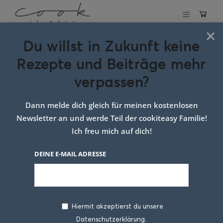
×
Du willst in Zukunft keine
Schlagwort:
Rezepte und Beiträge mehr
Rezepte für den
verpassen?
Sommer
Dann melde dich gleich für meinen kostenlosen
Newsletter an und werde Teil der cookiteasy Familie!
Ich freu mich auf dich!
DEINE E-MAIL ADRESSE
Hiermit akzeptierst du unsere
Datenschutzerklärung.