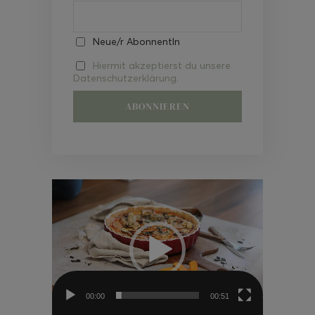
Neue/r AbonnentIn
Hiermit akzeptierst du unsere
Datenschutzerklärung.
Video-
Player
00:00
00:51