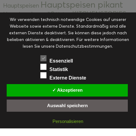
Hauptspeisen pikant
Hauptspeisen
KITCHENSTORIES
Hauptspeisen süß
Kekse
Wir verwenden technisch notwendige Cookies auf unserer
Kuchen, Torten & Desserts
Kuchen und
Webseite sowie externe Dienste. Standardmäßig sind alle
Kulinarische Mitbringsel &
Desserts
externen Dienste deaktiviert. Sie können diese jedoch nach
Kulinarik
Eingemachtes
belieben aktivieren & deaktivieren. Für weitere Informationen
Resteküche
Ohne Kategorie
Ostern
lesen Sie unsere Datenschutzbestimmungen.
Slider
Startseite
Rezepte
Saisonal
Suppen, Salate & Vorspeisen
Vorspeisen &
Essenziell
Vorspeisen, Salate & Suppen
Suppen
Statistik
Weihnachten
Externe Dienste
Workshops & Events
✓ Akzeptieren
Auswahl speichern
FACEBOOK
PINTEREST
EMAIL
INSTAGRAM
RSS
Personalisieren
© cookiteasy.at by Simone Kemptner | powered by
ECKER Digital IT Solutions