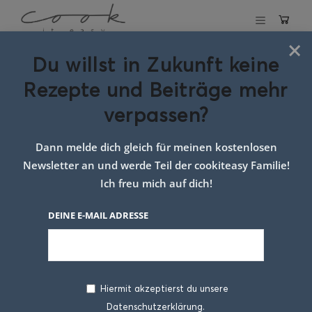
×
Du willst in Zukunft keine
Schlagwort:
Rezepte und Beiträge mehr
Rezept Spaghetti
verpassen?
Dann melde dich gleich für meinen kostenlosen
Newsletter an und werde Teil der cookiteasy Familie!
Ich freu mich auf dich!
DEINE E-MAIL ADRESSE
Hiermit akzeptierst du unsere
Datenschutzerklärung.