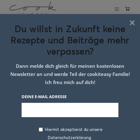
×
Du willst in Zukunft keine
Schlagwort:
Rezepte und Beiträge mehr
rezept mit
verpassen?
tomatensauce
Dann melde dich gleich für meinen kostenlosen
Newsletter an und werde Teil der cookiteasy Familie!
Ich freu mich auf dich!
DEINE E-MAIL ADRESSE
Hiermit akzeptierst du unsere
Datenschutzerklärung.