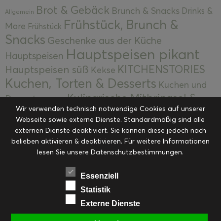
Brot & Gebäck
Brunch & Snacks
Drinks &
Allgemein
Frühstück, Brunch &
More
Frühstück
Snacks
Geschenke aus der Küche
Hauptspeisen pikant
Hauptspeisen
KITCHENSTORIES
Hauptspeisen süß
Kekse
Kuchen, Torten & Desserts
Kuchen und
Kulinarische Mitbringsel &
Desserts
Kulinarik
Wir verwenden technisch notwendige Cookies auf unserer
Eingemachtes
Resteküche
Ohne Kategorie
Ostern
Webseite sowie externe Dienste. Standardmäßig sind alle
Slider
Startseite
Rezepte
Saisonal
externen Dienste deaktiviert. Sie können diese jedoch nach
Suppen, Salate & Vorspeisen
belieben aktivieren & deaktivieren. Für weitere Informationen
Vorspeisen &
lesen Sie unsere Datenschutzbestimmungen.
Vorspeisen, Salate & Suppen
Suppen
Weihnachten
Workshops & Events
Essenziell
Statistik
Externe Dienste