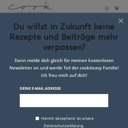
×
Du willst in Zukunft keine
Schlagwort:
Rezepte und Beiträge mehr
Rezept mit
verpassen?
Schokolade
Dann melde dich gleich für meinen kostenlosen
Newsletter an und werde Teil der cookiteasy Familie!
Ich freu mich auf dich!
DEINE E-MAIL ADRESSE
Hiermit akzeptierst du unsere
Datenschutzerklärung.