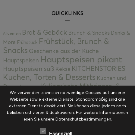
QUICKLINKS
Brot & Gebäck
Brunch & Snacks
Drinks &
Allgemein
Frühstück, Brunch &
More
Frühstück
Snacks
Geschenke aus der Küche
Hauptspeisen pikant
Hauptspeisen
KITCHENSTORIES
Hauptspeisen süß
Kekse
Kuchen, Torten & Desserts
Kuchen und
Kulinarische Mitbringsel &
Desserts
Kulinarik
Wir verwenden technisch notwendige Cookies auf unserer
Eingemachtes
Resteküche
Ohne Kategorie
Ostern
Webseite sowie externe Dienste. Standardmäßig sind alle
Slider
Startseite
Rezepte
Saisonal
externen Dienste deaktiviert. Sie können diese jedoch nach
Suppen, Salate & Vorspeisen
belieben aktivieren & deaktivieren. Für weitere Informationen
Vorspeisen &
lesen Sie unsere Datenschutzbestimmungen.
Vorspeisen, Salate & Suppen
Suppen
Weihnachten
Workshops & Events
Essenziell