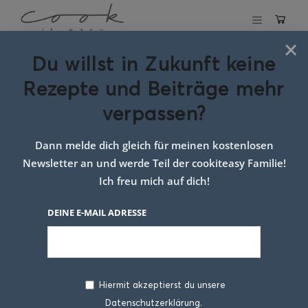
×
Du willst in Zukunft keine
Schlagwort:
Rezepte und Beiträge mehr
rezept mit roten
verpassen?
linsen
Dann melde dich gleich für meinen kostenlosen
Newsletter an und werde Teil der cookiteasy Familie!
Ich freu mich auf dich!
DEINE E-MAIL ADRESSE
Hiermit akzeptierst du unsere
Datenschutzerklärung.