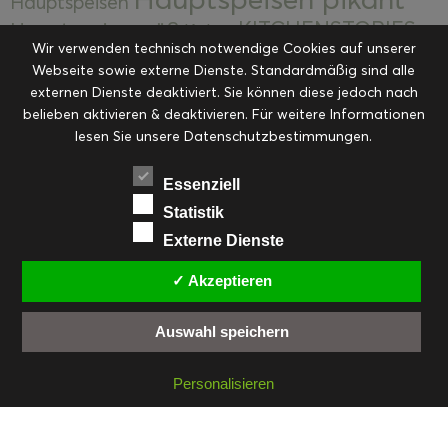
Hauptspeisen
KITCHENSTORIES
Hauptspeisen süß
Kekse
Wir verwenden technisch notwendige Cookies auf unserer
Kuchen, Torten & Desserts
Kuchen und
Webseite sowie externe Dienste. Standardmäßig sind alle
Kulinarische Mitbringsel &
Desserts
externen Dienste deaktiviert. Sie können diese jedoch nach
Kulinarik
Eingemachtes
belieben aktivieren & deaktivieren. Für weitere Informationen
Resteküche
Ohne Kategorie
Ostern
lesen Sie unsere Datenschutzbestimmungen.
Slider
Startseite
Rezepte
Saisonal
Suppen, Salate & Vorspeisen
Vorspeisen &
Essenziell
Vorspeisen, Salate & Suppen
Suppen
Statistik
Weihnachten
Externe Dienste
Workshops & Events
✓ Akzeptieren
Auswahl speichern
FACEBOOK
PINTEREST
EMAIL
INSTAGRAM
RSS
Personalisieren
© cookiteasy.at by Simone Kemptner | powered by
ECKER Digital IT Solutions