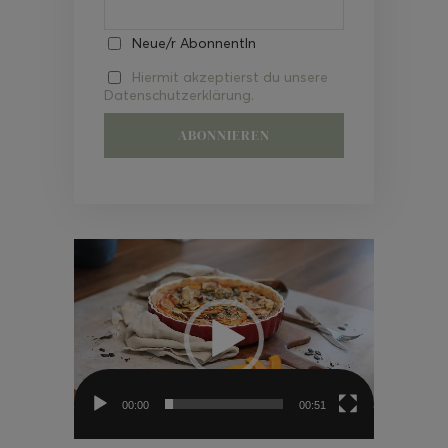
Neue/r AbonnentIn
Hiermit akzeptierst du unsere
Datenschutzerklärung.
Video-
Player
00:00
00:51