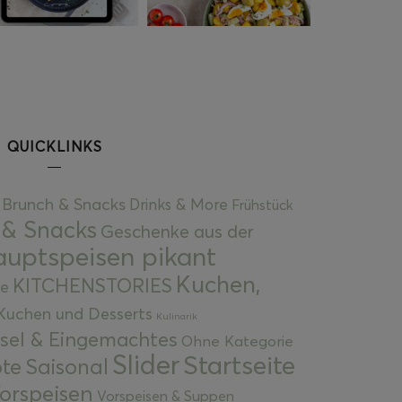
QUICKLINKS
Brunch & Snacks
Drinks & More
Frühstück
 & Snacks
Geschenke aus der
uptspeisen pikant
Kuchen,
KITCHENSTORIES
e
Kuchen und Desserts
Kulinarik
gsel & Eingemachtes
Ohne Kategorie
Slider
Startseite
te
Saisonal
orspeisen
Vorspeisen & Suppen