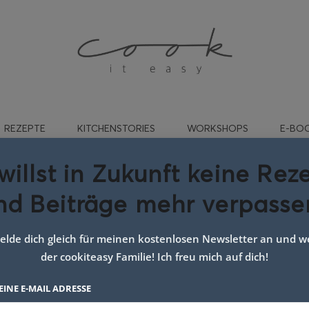
REZEPTE
KITCHENSTORIES
WORKSHOPS
E-BO
willst in Zukunft keine Rez
nd Beiträge mehr verpasse
:
Rezept mit Ricotta
lde dich gleich für meinen kostenlosen Newsletter an und we
der cookiteasy Familie! Ich freu mich auf dich!
EINE E-MAIL ADRESSE