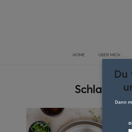
HOME
ÜBER MICH
Du 
u
Schlagwort
Dann me
D