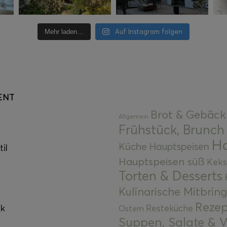
Auf Instagram folgen
Mehr laden…
ENT
Brot & Gebäck
Allgemein
Frühstück, Brunch
Ha
Küche
Hauptspeisen
il
Hauptspeisen süß
Keks
Torten & Desserts
Kulinarische Mitbrin
Rezep
ok
Resteküche
Ostern
Suppen, Salate & V