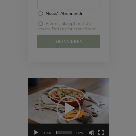
Neue/r AbonnentIn
Hiermit akzeptierst du
unsere Datenschutzerklärung.
Video-
Player
00:00
00:51