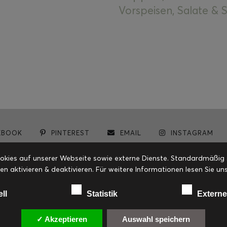
Vorspeisen, Salate &
EBOOK
PINTEREST
EMAIL
INSTAGRAM
© cookiteasy.at by Simone Kemptner | powered by
ECKER Digital IT Solutions
ies auf unserer Webseite sowie externe Dienste. Standardmäßig sin
en aktivieren & deaktivieren. Für weitere Informationen lesen Sie
ell
Statistik
Externe
✓ Akzeptieren
Auswahl speichern