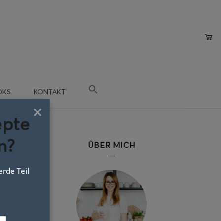
OKS
KONTAKT
×
epte
n?
ÜBER MICH
rde Teil