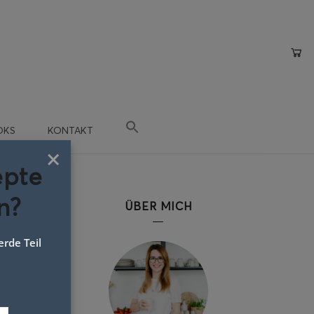
OKS
KONTAKT
×
epte
n?
ÜBER MICH
rde Teil