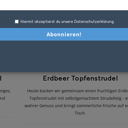
Hiermit akzeptierst du unsere Datenschutzerklärung.
l
Erdbeer Topfenstrudel
miges,
Heute backen wir gemeinsam einen fruchtigen Erdb
und
Topfenstrudel mit selbstgemachtem Strudelteig - e
wahrer Genuss und bringt sommerliche Frische auf e
Tisch.