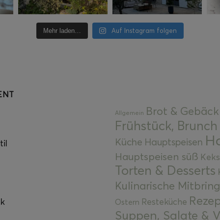
Auf Instagram folgen
Mehr laden…
ENT
Brot & Gebäck
Allgemein
Frühstück, Brunch
Ha
Küche
Hauptspeisen
il
Hauptspeisen süß
Keks
Torten & Desserts
Kulinarische Mitbrin
Rezep
ok
Resteküche
Ostern
Suppen, Salate & V