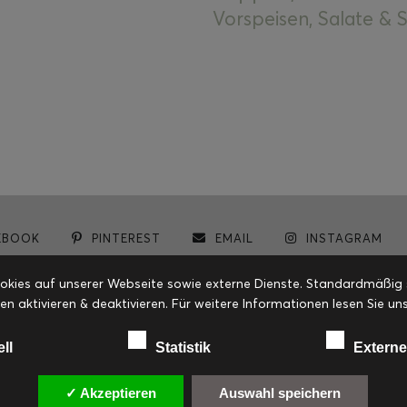
Vorspeisen, Salate &
EBOOK
PINTEREST
EMAIL
INSTAGRAM
© cookiteasy.at by Simone Kemptner | powered by
ECKER Digital IT Solutions
ies auf unserer Webseite sowie externe Dienste. Standardmäßig sin
en aktivieren & deaktivieren. Für weitere Informationen lesen Sie
ell
Statistik
Externe
✓ Akzeptieren
Auswahl speichern