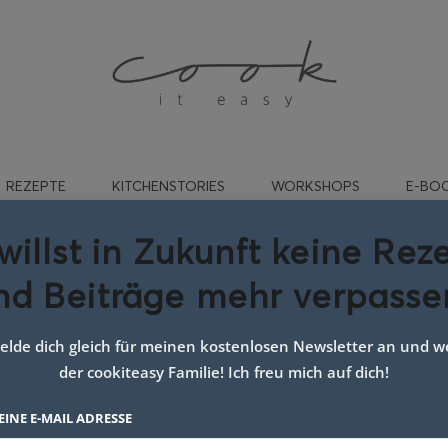
REZEPTE
KITCHENSTORIES
WORKSHOPS
E-BO
willst in Zukunft keine Rez
nd Beiträge mehr verpasse
Rezept mit Erdbeeren
lde dich gleich für meinen kostenlosen Newsletter an und we
der cookiteasy Familie! Ich freu mich auf dich!
EINE E-MAIL ADRESSE