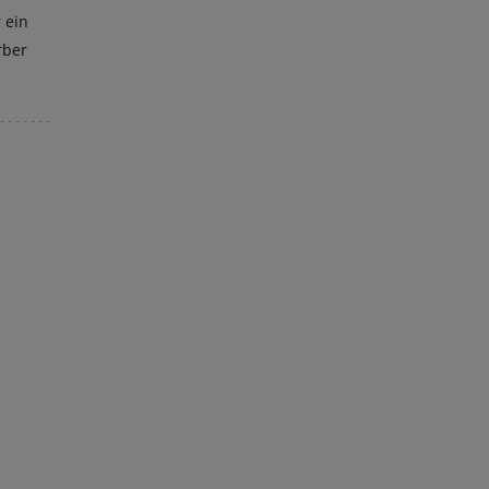
 ein
rber