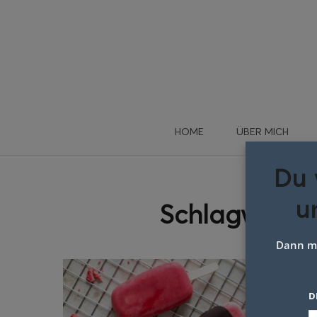
HOME
ÜBER MICH
Du 
u
Schlagwort:
Dann me
D