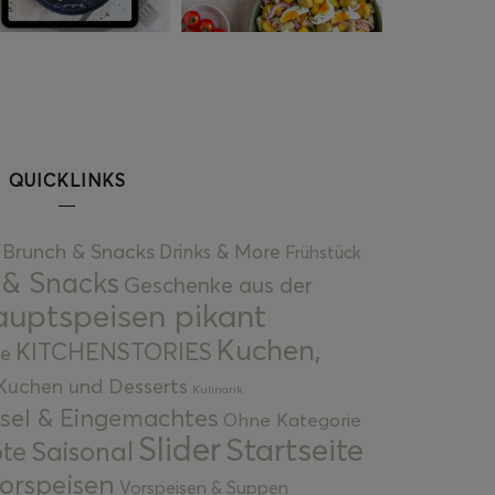
QUICKLINKS
Brunch & Snacks
Drinks & More
Frühstück
 & Snacks
Geschenke aus der
uptspeisen pikant
Kuchen,
KITCHENSTORIES
e
Kuchen und Desserts
Kulinarik
gsel & Eingemachtes
Ohne Kategorie
Slider
Startseite
te
Saisonal
orspeisen
Vorspeisen & Suppen