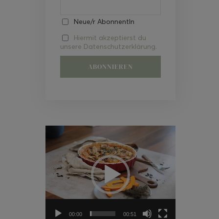
Neue/r AbonnentIn
Hiermit akzeptierst du
unsere Datenschutzerklärung.
Video-
Player
00:00
00:51