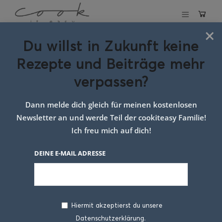
×
Du willst in Zukunft keine
Schlagwort:
Rezepte und Beiträge mehr
Rezept mit
verpassen?
Backerbsen
Dann melde dich gleich für meinen kostenlosen
Newsletter an und werde Teil der cookiteasy Familie!
Ich freu mich auf dich!
DEINE E-MAIL ADRESSE
Hiermit akzeptierst du unsere
Datenschutzerklärung.