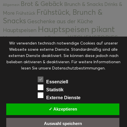
Brot & Gebäck
Brunch & Snacks
Drinks &
Allgemein
Frühstück, Brunch &
More
Frühstück
Snacks
Geschenke aus der Küche
Hauptspeisen pikant
Hauptspeisen
KITCHENSTORIES
Hauptspeisen süß
Kekse
Wir verwenden technisch notwendige Cookies auf unserer
Kuchen, Torten & Desserts
Kuchen und
Webseite sowie externe Dienste. Standardmäßig sind alle
Kulinarische Mitbringsel &
Desserts
externen Dienste deaktiviert. Sie können diese jedoch nach
Kulinarik
Eingemachtes
belieben aktivieren & deaktivieren. Für weitere Informationen
Resteküche
Ohne Kategorie
Ostern
lesen Sie unsere Datenschutzbestimmungen.
Slider
Startseite
Rezepte
Saisonal
Suppen, Salate & Vorspeisen
Vorspeisen &
Essenziell
Vorspeisen, Salate & Suppen
Suppen
Statistik
Weihnachten
Externe Dienste
Workshops & Events
✓ Akzeptieren
Auswahl speichern