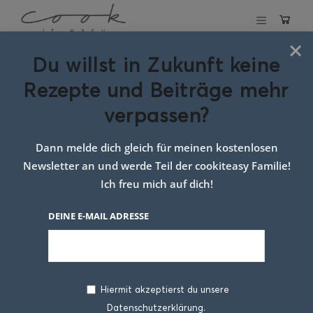
×
Du willst in Zukunft keine
Schlagwort:
Rezepte und Beiträge mehr
rezept für rote
verpassen?
linsen
Dann melde dich gleich für meinen kostenlosen
Newsletter an und werde Teil der cookiteasy Familie!
Ich freu mich auf dich!
DEINE E-MAIL ADRESSE
Hiermit akzeptierst du unsere
Datenschutzerklärung.