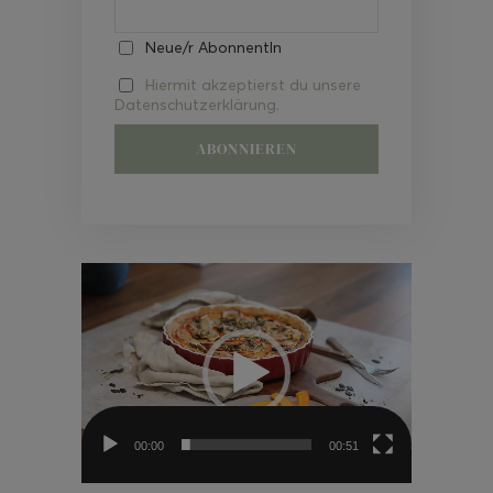
Neue/r AbonnentIn
Hiermit akzeptierst du unsere
Datenschutzerklärung.
Video-
Player
00:00
00:51