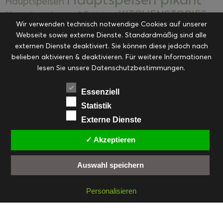
Hauptspeisen
KITCHENSTORIES
Hauptspeisen süß
Kekse
Wir verwenden technisch notwendige Cookies auf unserer
Kuchen, Torten & Desserts
Kuchen und
Webseite sowie externe Dienste. Standardmäßig sind alle
Kulinarische Mitbringsel &
Desserts
externen Dienste deaktiviert. Sie können diese jedoch nach
Kulinarik
Eingemachtes
belieben aktivieren & deaktivieren. Für weitere Informationen
Resteküche
Ohne Kategorie
Ostern
lesen Sie unsere Datenschutzbestimmungen.
Slider
Startseite
Rezepte
Saisonal
Suppen, Salate & Vorspeisen
Vorspeisen &
Essenziell
Vorspeisen, Salate & Suppen
Suppen
Statistik
Weihnachten
Externe Dienste
Workshops & Events
✓ Akzeptieren
Auswahl speichern
FACEBOOK
PINTEREST
EMAIL
INSTAGRAM
RSS
Personalisieren
© cookiteasy.at by Simone Kemptner | powered by
ECKER Digital IT Solutions