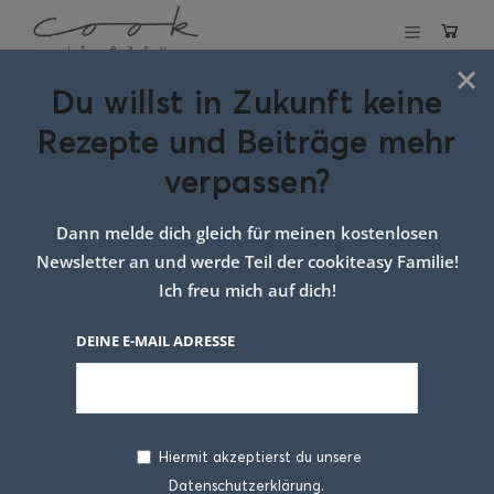
×
Du willst in Zukunft keine
Schlagwort:
Rezepte und Beiträge mehr
rezept für
verpassen?
engelsaugen
Dann melde dich gleich für meinen kostenlosen
Newsletter an und werde Teil der cookiteasy Familie!
Ich freu mich auf dich!
DEINE E-MAIL ADRESSE
Hiermit akzeptierst du unsere
Datenschutzerklärung.