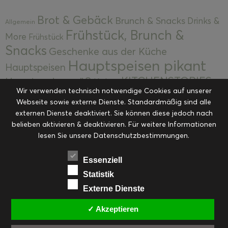
Brot & Gebäck
Brunch & Snacks
Drinks &
Allgemein
Frühstück, Brunch &
More
Frühstück
Snacks
Geschenke aus der Küche
Hauptspeisen pikant
Hauptspeisen
KITCHENSTORIES
Hauptspeisen süß
Kekse
Wir verwenden technisch notwendige Cookies auf unserer
Kuchen, Torten & Desserts
Kuchen und
Webseite sowie externe Dienste. Standardmäßig sind alle
Kulinarische Mitbringsel &
Desserts
externen Dienste deaktiviert. Sie können diese jedoch nach
Kulinarik
Eingemachtes
belieben aktivieren & deaktivieren. Für weitere Informationen
Resteküche
Ohne Kategorie
Ostern
lesen Sie unsere Datenschutzbestimmungen.
Slider
Startseite
Rezepte
Saisonal
Suppen, Salate & Vorspeisen
Vorspeisen &
Essenziell
Vorspeisen, Salate & Suppen
Suppen
Statistik
Weihnachten
Externe Dienste
Workshops & Events
✓ Akzeptieren