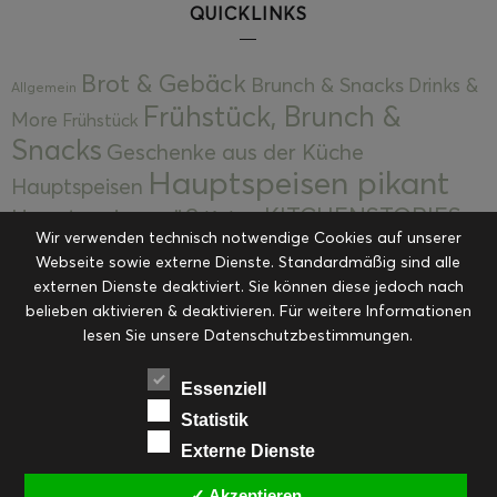
QUICKLINKS
Brot & Gebäck
Brunch & Snacks
Drinks &
Allgemein
Frühstück, Brunch &
More
Frühstück
Snacks
Geschenke aus der Küche
Hauptspeisen pikant
Hauptspeisen
KITCHENSTORIES
Hauptspeisen süß
Kekse
Wir verwenden technisch notwendige Cookies auf unserer
Kuchen, Torten & Desserts
Kuchen und
Webseite sowie externe Dienste. Standardmäßig sind alle
Kulinarische Mitbringsel &
Desserts
externen Dienste deaktiviert. Sie können diese jedoch nach
Kulinarik
Eingemachtes
belieben aktivieren & deaktivieren. Für weitere Informationen
Resteküche
Ohne Kategorie
Ostern
lesen Sie unsere Datenschutzbestimmungen.
Slider
Startseite
Rezepte
Saisonal
Suppen, Salate & Vorspeisen
Vorspeisen &
Essenziell
Vorspeisen, Salate & Suppen
Suppen
Statistik
Weihnachten
Externe Dienste
Workshops & Events
✓ Akzeptieren