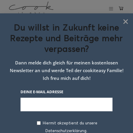
×
Du willst in Zukunft keine
Schlagwort:
Rezepte und Beiträge mehr
rezept für
verpassen?
cremige rote
Dann melde dich gleich für meinen kostenlosen
rüben suppe
Newsletter an und werde Teil der cookiteasy Familie!
Ich freu mich auf dich!
DEINE E-MAIL ADRESSE
Hiermit akzeptierst du unsere
Datenschutzerklärung.