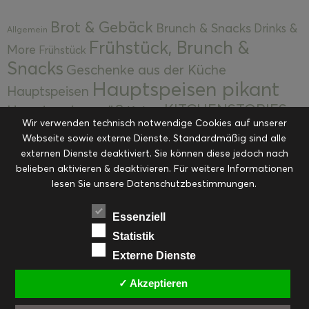
Brot & Gebäck
Brunch & Snacks
Drinks &
Allgemein
Frühstück, Brunch &
More
Frühstück
Snacks
Geschenke aus der Küche
Hauptspeisen pikant
Hauptspeisen
KITCHENSTORIES
Hauptspeisen süß
Kekse
Wir verwenden technisch notwendige Cookies auf unserer
Kuchen, Torten & Desserts
Kuchen und
Webseite sowie externe Dienste. Standardmäßig sind alle
Kulinarische Mitbringsel &
Desserts
externen Dienste deaktiviert. Sie können diese jedoch nach
Kulinarik
Eingemachtes
belieben aktivieren & deaktivieren. Für weitere Informationen
Resteküche
Ohne Kategorie
Ostern
lesen Sie unsere Datenschutzbestimmungen.
Slider
Startseite
Rezepte
Saisonal
Suppen, Salate & Vorspeisen
Vorspeisen &
Essenziell
Vorspeisen, Salate & Suppen
Suppen
Statistik
Weihnachten
Externe Dienste
Workshops & Events
✓ Akzeptieren