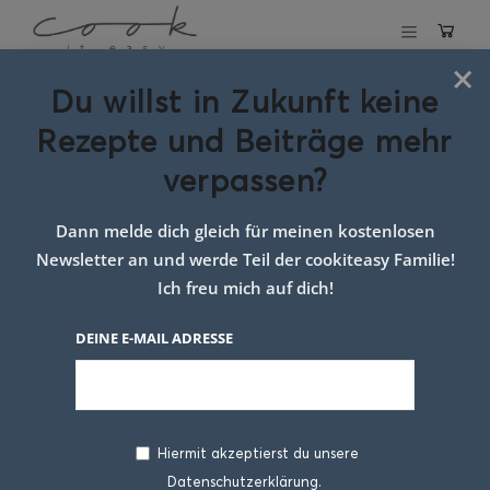
×
Du willst in Zukunft keine
Schlagwort:
Rezepte und Beiträge mehr
Rezept für
verpassen?
Bauerneintopf
Dann melde dich gleich für meinen kostenlosen
Newsletter an und werde Teil der cookiteasy Familie!
Ich freu mich auf dich!
DEINE E-MAIL ADRESSE
Hiermit akzeptierst du unsere
Datenschutzerklärung.